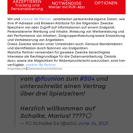
AKZEPTIEREN
OPTIONEN
NOTWENDIGE
Tracking und
gewünscht zum Zug.
Weiter mit PUR-Abo
Personalisierung
Wir und
unsere
186
Partner
verarbeiten personenbezogene Daten, wie
Der am
Freitag veröffentlichte Spielplan für die
Ihre IP-Adresse und Browser-Attribute für die folgenden Zwecke
:
2. Bundesliga
beschert Bülter und Schalke gleich
Speichern von oder Zugriff auf Informationen auf einem Endgerät;
Personalisierte Werbung und Inhalte, Messung von Werbeleistung und
ein Hammerlos. Die Knappen empfangen am 23.
der Performance von Inhalten, Zielgruppenforschung sowie Entwicklung
und Verbesserung von Angeboten
.
Juli den HSV in Gelsenkirchen.
Diese Zwecke können unter Umständen auch
:
Genaue Standortdaten
und Identifikation durch Scannen von Endgeräten
.
Manche Partner verwenden für gewisse Zwecke berechtigtes
Interesse als Rechtsgrundlage für die Datenverarbeitung. Details
dazu, sowie die Möglichkeit Ihr Widerspruchsrecht auszuüben, sind hier
verfügbar
:
unsere
186
Partner
Impressum
|
Datenschutzrichtlinie
???? Marius
#Bülter
wechselt
vom
@fcunion
zum
#S04
und
unterschreibt einen Vertrag
über drei Spielzeiten!
Herzlich willkommen auf
Schalke, Marius! ????⚪️
— FC Schalke 04 (@s04)
June 26, 2021