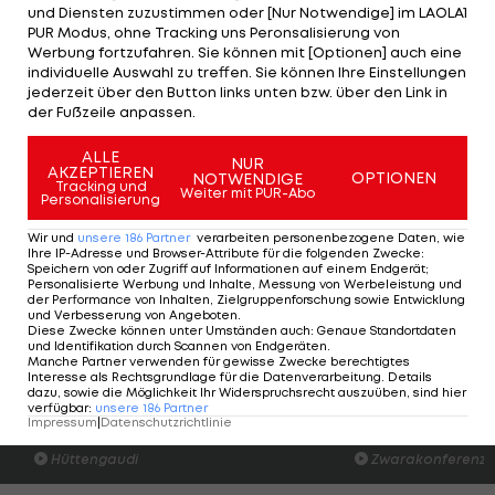
FC Schalke 04
-
Hamburger SV
und Diensten zuzustimmen oder [Nur Notwendige] im LAOLA1
SV Werder Bremen
-
Hannover 96
PUR Modus, ohne Tracking uns Peronsalisierung von
Werbung fortzufahren. Sie können mit [Optionen] auch eine
SV Darmstadt 98 - SSV Jahn Regensburg
individuelle Auswahl zu treffen. Sie können Ihre Einstellungen
1. FC Heidenheim
- SC Paderborn
jederzeit über den Button links unten bzw. über den Link in
der Fußzeile anpassen.
FC St. Pauli
-
Holstein Kiel
1. FC Nürnberg - FC Erzgebirge Aue
ALLE
NUR
AKZEPTIEREN
OPTIONEN
NOTWENDIGE
SV Sandhausen - Fortuna Düsseldorf
Tracking und
Weiter mit PUR-Abo
Personalisierung
Dynamo Dresden - FC Ingolstadt
Wir und
unsere
186
Partner
verarbeiten personenbezogene Daten, wie
FC Hansa Rostock - Karslruher SC
Ihre IP-Adresse und Browser-Attribute für die folgenden Zwecke
:
Speichern von oder Zugriff auf Informationen auf einem Endgerät;
Personalisierte Werbung und Inhalte, Messung von Werbeleistung und
Der komplette Spielplan der 2. Bundesliga
der Performance von Inhalten, Zielgruppenforschung sowie Entwicklung
und Verbesserung von Angeboten
.
2021/22 >>>
Diese Zwecke können unter Umständen auch
:
Genaue Standortdaten
und Identifikation durch Scannen von Endgeräten
.
Manche Partner verwenden für gewisse Zwecke berechtigtes
Interesse als Rechtsgrundlage für die Datenverarbeitung. Details
dazu, sowie die Möglichkeit Ihr Widerspruchsrecht auszuüben, sind hier
verfügbar
:
unsere
186
Partner
ADMIRAL Hüttengaudi: Alexander
Der legendäre Du
Impressum
|
Datenschutzrichtlinie
Joppich erzielt das Tor der 1. Runde
Wacker Tirol I #Zw
Hüttengaudi
Zwarakonferenz