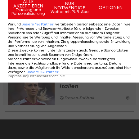
ALLE
NUR
AKZEPTIEREN
OPTIONEN
NOTWENDIGE
Tracking und
Weiter mit PUR-Abo
Personalisierung
Wir und
unsere
186
Partner
verarbeiten personenbezogene Daten, wie
Sturm Graz verliert
Ihre IP-Adresse und Browser-Attribute für die folgenden Zwecke
:
Torfrau an deutschen
Speichern von oder Zugriff auf Informationen auf einem Endgerät;
Personalisierte Werbung und Inhalte, Messung von Werbeleistung und
Bundesligisten
der Performance von Inhalten, Zielgruppenforschung sowie Entwicklung
und Verbesserung von Angeboten
.
Diese Zwecke können unter Umständen auch
:
Genaue Standortdaten
Frauen-Fußball
und Identifikation durch Scannen von Endgeräten
.
Manche Partner verwenden für gewisse Zwecke berechtigtes
Interesse als Rechtsgrundlage für die Datenverarbeitung. Details
dazu, sowie die Möglichkeit Ihr Widerspruchsrecht auszuüben, sind hier
Transfer! Lehmann folgt
verfügbar
:
unsere
186
Partner
Impressum
|
Datenschutzrichtlinie
ihrem Freund nach
Italien
Frauen-Fußball