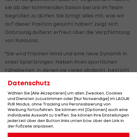
sie ab der kommenden Saison bei uns im Team
begrüßen zu dürfen. Sie bringt alles mit, was wir
auf dieser Position gesucht haben", zeigt sich
Dobrounig äußerst erfreut über die Verpflichtung
von Rukavina.
"Sie wird frischen Wind und eine neue Dynamik in
unser Spiel bringen. Neben ihren sportlichen
Fähigkeiten, in denen sie vieles abdeckt, besticht
sie vor allem durch ihre Spielintelligenz und ihre
Datenschutz
Persönlichkeit."
Wählen Sie [Alle Akzeptieren] um allen Zwecken, Cookies
und Diensten zuzustimmen oder [Nur Notwendige] im LAOLA1
Rukavina begann ihre Karriere beim FC St. Veit und
PUR Modus, ohne Tracking uns Peronsalisierung von
erzielte in der Saison 2023/24 fünf Scorer-Punkte -
Werbung fortzufahren. Sie können mit [Optionen] auch eine
individuelle Auswahl zu treffen. Sie können Ihre Einstellungen
darunter den 1:0-Führungstreffer beim Rückspiel
jederzeit über den Button links unten bzw. über den Link in
gegen ihren neuen Arbeitgeber auf der Hohen
der Fußzeile anpassen.
Warte.