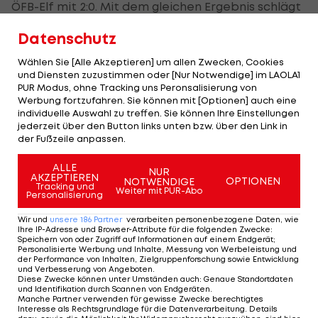
ÖFB-Elf mit 2:0. Mit dem gleichen Ergebnis schlägt
man auch die Niederlande und zieht damit ins
Datenschutz
Finale ein.
Wählen Sie [Alle Akzeptieren] um allen Zwecken, Cookies
Österreich hatte gegen Nordkorea auch aufgrund
und Diensten zuzustimmen oder [Nur Notwendige] im LAOLA1
PUR Modus, ohne Tracking uns Peronsalisierung von
eines frühen Ausschlusses mit 2:5 den Kürzeren
Werbung fortzufahren. Sie können mit [Optionen] auch eine
gezogen. Bei der Niederlage gegen Japan zuvor
individuelle Auswahl zu treffen. Sie können Ihre Einstellungen
jederzeit über den Button links unten bzw. über den Link in
hatte die ÖFB-Elf deutlich weniger Chancen
der Fußzeile anpassen.
gehabt.
ALLE
NUR
AKZEPTIEREN
OPTIONEN
Die Japanerinnen kämpfen um ihren zweiten U20-
NOTWENDIGE
Tracking und
Weiter mit PUR-Abo
Personalisierung
WM-Titel. Das Finale geht am Sonntag in Bogota
über die Bühne. Bereits am Samstag treffen die
Wir und
unsere
186
Partner
verarbeiten personenbezogene Daten, wie
Ihre IP-Adresse und Browser-Attribute für die folgenden Zwecke
:
beiden Halbfinal-Verlierer im Spiel um Platz drei
Speichern von oder Zugriff auf Informationen auf einem Endgerät;
Personalisierte Werbung und Inhalte, Messung von Werbeleistung und
aufeinander.
der Performance von Inhalten, Zielgruppenforschung sowie Entwicklung
und Verbesserung von Angeboten
.
Diese Zwecke können unter Umständen auch
:
Genaue Standortdaten
und Identifikation durch Scannen von Endgeräten
.
Manche Partner verwenden für gewisse Zwecke berechtigtes
U20-Frauen-WM: Das ist der historische
Interesse als Rechtsgrundlage für die Datenverarbeitung. Details