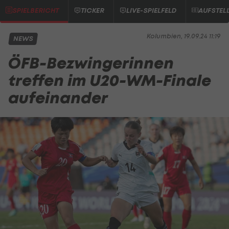
SPIELBERICHT
TICKER
LIVE-SPIELFELD
AUFSTEL
Kolumbien, 19.09.24 11:19
NEWS
ÖFB-Bezwingerinnen
treffen im U20-WM-Finale
aufeinander