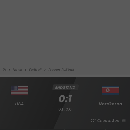
News
Fußball
Frauen-Fußball
ENDSTAND
0:1
USA
Nordkorea
0:1 , 0:0
22'
Choe IL-Son