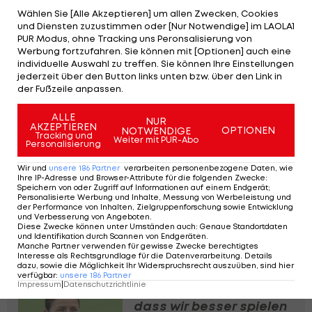
Wählen Sie [Alle Akzeptieren] um allen Zwecken, Cookies
wurde.
und Diensten zuzustimmen oder [Nur Notwendige] im LAOLA1
PUR Modus, ohne Tracking uns Peronsalisierung von
ENDSTAND
Werbung fortzufahren. Sie können mit [Optionen] auch eine
individuelle Auswahl zu treffen. Sie können Ihre Einstellungen
6:0
jederzeit über den Button links unten bzw. über den Link in
der Fußzeile anpassen.
FK Austria Wien
LASK
4:0 , 2:0
ALLE
NUR
AKZEPTIEREN
OPTIONEN
NOTWENDIGE
Tracking und
Weiter mit PUR-Abo
Personalisierung
SPIELBERICHT
TICKER
LIVE-SPIELFELD
AUFSTEL
Wir und
unsere
186
Partner
verarbeiten personenbezogene Daten, wie
Ihre IP-Adresse und Browser-Attribute für die folgenden Zwecke
:
Speichern von oder Zugriff auf Informationen auf einem Endgerät;
Warum zieht es
Personalisierte Werbung und Inhalte, Messung von Werbeleistung und
der Performance von Inhalten, Zielgruppenforschung sowie Entwicklung
Österreichs
und Verbesserung von Angeboten
.
Fußballerinnen nach
Diese Zwecke können unter Umständen auch
:
Genaue Standortdaten
und Identifikation durch Scannen von Endgeräten
.
Italien?
Manche Partner verwenden für gewisse Zwecke berechtigtes
Frauen-Fußball
Interesse als Rechtsgrundlage für die Datenverarbeitung. Details
dazu, sowie die Möglichkeit Ihr Widerspruchsrecht auszuüben, sind hier
verfügbar
:
unsere
186
Partner
Impressum
|
Datenschutzrichtlinie
Feiersinger: "Wir wissen,
dass wir besser spielen