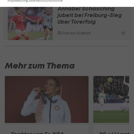
Impressum
|
Datenschutzrichtlinie
Annabel Schasching
jubelt bei Freiburg-Sieg
über Torerfolg
Frauen-Fußball
Mehr zum Thema