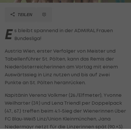
TEILEN
E
s bleibt spannend in der ADMIRAL Frauen
Bundesliga!
Austria Wien, erster Verfolger von Meister und
Tabellenführer St. Pölten, kann das Remis der
Niederösterreicherinnen am Vortag mit einem
Auswärtssieg in Linz nutzen und bis auf zwei
Punkte an St. Pölten heranrücken.
Kapitänin Verena Volkmer (26./Elfmeter), Yvonne
Weilharter (39.) und Lena Triendl per Doppelpack
(47., 67.) treffen beim 4:1-Sieg der Wienerinnen über
FC Blau-Weiß Linz/Union Kleinmünchen, Jana
Niedermayr netzt für die Linzerinnen spät (90.+3).