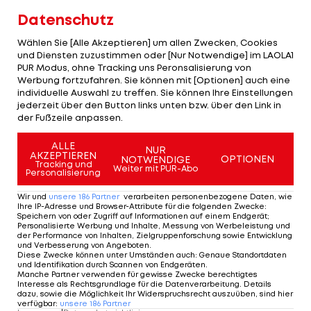
Datenschutz
Mit 16 Punkten führt St. Pölten die Tabelle nun zwei
Zähler vor der Austria (14) an. Dahinter liegt Altach
Wählen Sie [Alle Akzeptieren] um allen Zwecken, Cookies
und Diensten zuzustimmen oder [Nur Notwendige] im LAOLA1
bereits fünf Punkte hinter den Veilchen. Die
PUR Modus, ohne Tracking uns Peronsalisierung von
Vorarlbergerinnen mussten sich Sturm mit 0:1
Werbung fortzufahren. Sie können mit [Optionen] auch eine
individuelle Auswahl zu treffen. Sie können Ihre Einstellungen
geschlagen geben, Villena y Scheffler (75.) erzielt
jederzeit über den Button links unten bzw. über den Link in
das Goldtor für die Grazerinnen.
der Fußzeile anpassen.
Die SPG FC Lustenau/
FC Dornbirn
Ladies und USV
ALLE
NUR
AKZEPTIEREN
OPTIONEN
NOTWENDIGE
Neulengbach trennen sich 1:1, van der Vliet
Tracking und
Weiter mit PUR-Abo
Personalisierung
(55./Elfmeter) beziehungsweise Panakova (47.)
Wir und
unsere
186
Partner
verarbeiten personenbezogene Daten, wie
treffen.
Ihre IP-Adresse und Browser-Attribute für die folgenden Zwecke
:
Speichern von oder Zugriff auf Informationen auf einem Endgerät;
Personalisierte Werbung und Inhalte, Messung von Werbeleistung und
SKN-Frauen lassen
der Performance von Inhalten, Zielgruppenforschung sowie Entwicklung
und Verbesserung von Angeboten
.
erstmals in der Saison
Diese Zwecke können unter Umständen auch
:
Genaue Standortdaten
und Identifikation durch Scannen von Endgeräten
.
Punkte liegen
Manche Partner verwenden für gewisse Zwecke berechtigtes
Interesse als Rechtsgrundlage für die Datenverarbeitung. Details
dazu, sowie die Möglichkeit Ihr Widerspruchsrecht auszuüben, sind hier
Frauen-Fußball
verfügbar
:
unsere
186
Partner