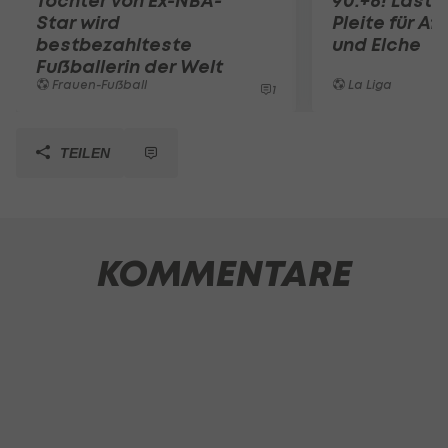
Tochter von Ex-NBA-
90.+6! Last-
Star wird
Pleite für Af
bestbezahlteste
und Elche
Fußballerin der Welt
Frauen-Fußball
La Liga
1
TEILEN
KOMMENTARE