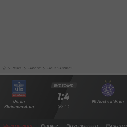
News
Fußball
Frauen-Fußball
ENDSTAND
1:4
Union
FK Austria Wien
Kleinmunchen
0:2 , 1:2
SPIELBERICHT
TICKER
LIVE-SPIELFELD
AUFSTEL