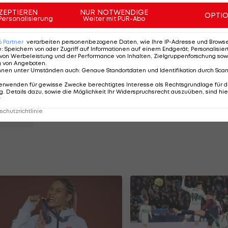
ZEPTIEREN
NUR NOTWENDIGE
a Padilla auf 1:3, der Sieg der Fuhrmann-Truppe ist abe
OPTI
Personalisierung
Weiter mit PUR-Abo
bt Österreich Dritter in der Gruppe 4 (sieben Zähler) 
Spieltag Deutschland (16.7.) stellen.
6
Partner
verarbeiten personenbezogene Daten, wie Ihre IP-Adresse und Browser-
e
:
Speichern von oder Zugriff auf Informationen auf einem Endgerät; Personalisi
von Werbeleistung und der Performance von Inhalten, Zielgruppenforschung sow
g von Angeboten
.
am
nnen unter Umständen auch
:
Genaue Standortdaten und Identifikation durch Sca
erwenden für gewisse Zwecke berechtigtes Interesse als Rechtsgrundlage für d
in
. Details dazu, sowie die Möglichkeit Ihr Widerspruchsrecht auszuüben, sind hie
r
chutzrichtlinie