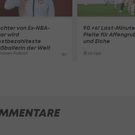
chter von Ex-NBA-
90.+6! Last-Minute
ar wird
Pleite für Affengru
estbezahlteste
und Elche
ßballerin der Welt
rauen-Fußball
La Liga
1
MMENTARE