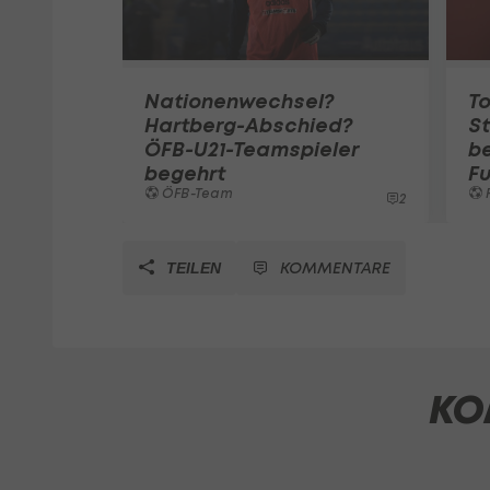
Nationenwechsel?
To
Hartberg-Abschied?
St
ÖFB-U21-Teamspieler
b
begehrt
Fu
ÖFB-Team
F
2
KOMMENTARE
TEILEN
KO