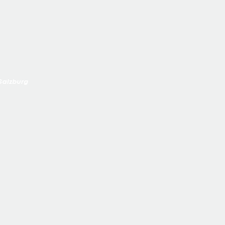
each Volleyball Tour
Austria Salzburg zu
 Salzburg