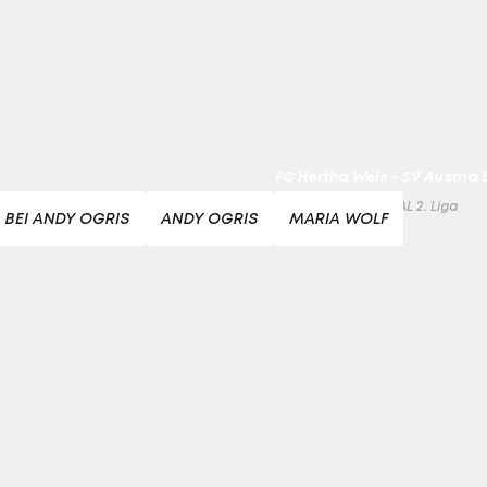
Beachvolleyball - win2day B
Highlights: Neuzugang führt 
LigaZwa-Auftaktsieg
Fußball - ADMIRAL 2. Liga
FC Hertha Wels - SV Austria
Fußball - ADMIRAL 2. Liga
BEI ANDY OGRIS
ANDY OGRIS
MARIA WOLF