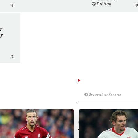
Fußball
:
r
Der legendäre Durchmar
Tirol I #Zwarakonferenz Hi
Zwarakonferenz
Am Stammtisch bei Andy Ogr
Knett
Stammtisch
I schau a #LigaZWA - Die Hig