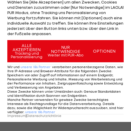
Flanke, und Kübler trifft per Kopf - Doppelpack.
Wählen Sie [Alle Akzeptieren] um allen Zwecken, Cookies
und Diensten zuzustimmen oder [Nur Notwendige] im LAOLA1
PUR Modus, ohne Tracking uns Peronsalisierung von
Bragas Schlussoffensive reicht nicht
Werbung fortzufahren. Sie können mit [Optionen] auch eine
individuelle Auswahl zu treffen. Sie können Ihre Einstellungen
jederzeit über den Button links unten bzw. über den Link in
Braga gibt sich aber noch nicht auf und wird mit
der Fußzeile anpassen.
Fortdauer der zweiten Hälfte stärker, im Ergebnis
ALLE
schlägt sich das in Minute 79 nieder, Pau Victor
NUR
AKZEPTIEREN
OPTIONEN
NOTWENDIGE
Tracking und
verkürzt mit einem Kopfball.
Weiter mit PUR-Abo
Personalisierung
Wir und
unsere
186
Partner
verarbeiten personenbezogene Daten, wie
Nun beginnt das große Zittern, den Portugiesen
Ihre IP-Adresse und Browser-Attribute für die folgenden Zwecke
:
fehlt nur ein Tor für die Verlängerung, weil
Speichern von oder Zugriff auf Informationen auf einem Endgerät;
Personalisierte Werbung und Inhalte, Messung von Werbeleistung und
Freiburg-Torhüter Noah Atubolu aber zweimal
der Performance von Inhalten, Zielgruppenforschung sowie Entwicklung
und Verbesserung von Angeboten
.
glänzend pariert, bringen die Hausherren das 3:1
Diese Zwecke können unter Umständen auch
:
Genaue Standortdaten
und Identifikation durch Scannen von Endgeräten
.
über die Zeit und ziehen mit einem Gesamtscore
Manche Partner verwenden für gewisse Zwecke berechtigtes
Interesse als Rechtsgrundlage für die Datenverarbeitung. Details
von 4:3 ins Finale ein. Nach dem Abpfiff gibt es für
dazu, sowie die Möglichkeit Ihr Widerspruchsrecht auszuüben, sind hier
verfügbar
:
unsere
186
Partner
die Fans kein Halten mehr, sie stürmen aufs Feld.
Impressum
|
Datenschutzrichtlinie