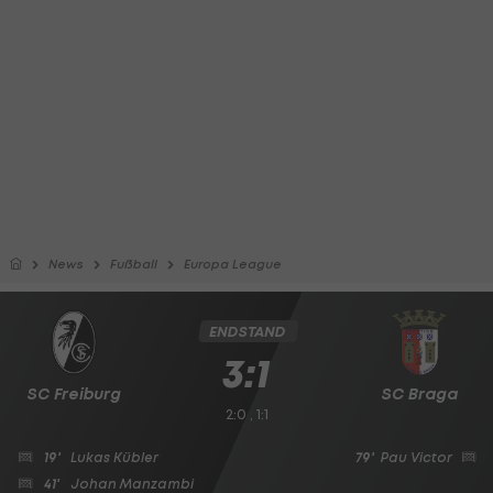
News
Fußball
Europa League
ENDSTAND
3:1
SC Freiburg
SC Braga
2:0 , 1:1
19'
Lukas Kübler
79'
Pau Victor
41'
Johan Manzambi