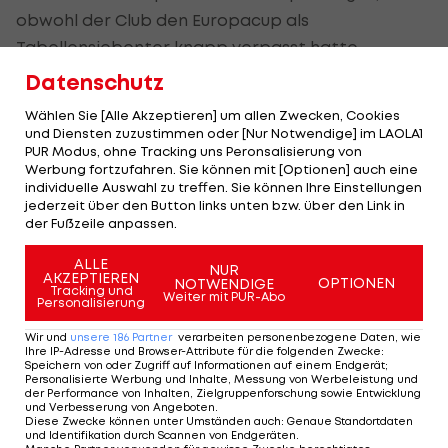
obwohl der Club den Europacup als
Tabellensiebenter knapp verpasst hatte.
Datenschutz
Crystal Palace
klagte vor dem CAS auf eine
Zurückstufung in die Europa League bei einer
Wählen Sie [Alle Akzeptieren] um allen Zwecken, Cookies
und Diensten zuzustimmen oder [Nur Notwendige] im LAOLA1
gleichzeitigen Ablehnung der Teilnahme von
PUR Modus, ohne Tracking uns Peronsalisierung von
Nottingham. Alternativ wird die Wiederaufnahme
Werbung fortzufahren. Sie können mit [Optionen] auch eine
individuelle Auswahl zu treffen. Sie können Ihre Einstellungen
in die Europa League bei gleichzeitiger Ablehnung
jederzeit über den Button links unten bzw. über den Link in
der Teilnahme von Lyon beantragt.
der Fußzeile anpassen.
ALLE
Club-Präsident Steve Parish (59) hatte sich gegen
NUR
AKZEPTIEREN
OPTIONEN
NOTWENDIGE
Tracking und
den Vorwurf der Einflussnahme von Textor in die
Weiter mit PUR-Abo
Personalisierung
Geschäfte von
Crystal Palace
gewehrt. Nach
Wir und
unsere
186
Partner
verarbeiten personenbezogene Daten, wie
seiner Ansicht falle
Crystal Palace
nicht unter die
Ihre IP-Adresse und Browser-Attribute für die folgenden Zwecke
:
Speichern von oder Zugriff auf Informationen auf einem Endgerät;
Regel, die die UEFA angewendet hat. Er halte es
Personalisierte Werbung und Inhalte, Messung von Werbeleistung und
der Performance von Inhalten, Zielgruppenforschung sowie Entwicklung
"für eine der größten Ungerechtigkeiten, die
und Verbesserung von Angeboten
.
Diese Zwecke können unter Umständen auch
:
Genaue Standortdaten
jemals im europäischen Fußball passiert sind".
und Identifikation durch Scannen von Endgeräten
.