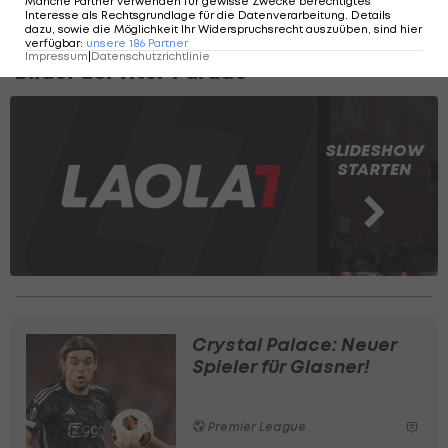
Manche Partner verwenden für gewisse Zwecke berechtigtes
Interesse als Rechtsgrundlage für die Datenverarbeitung. Details
dazu, sowie die Möglichkeit Ihr Widerspruchsrecht auszuüben, sind hier
Pokal-Party bei Palace! Die besten
verfügbar
:
unsere
186
Partner
Impressum
|
Datenschutzrichtlinie
Bilder der Titel-Parade
SLIDESHOW
STARTEN
Crystal Palace: Neuer
Spieler für Glasner!
Premier League