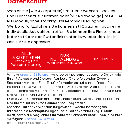
Datenschutz
Spiele auszuschließen", soll er gesagt haben.
Wählen Sie [Alle Akzeptieren] um allen Zwecken, Cookies
Für St. Gallen geht es nun weiter gegen
und Diensten zuzustimmen oder [Nur Notwendige] im LAOLA1
PUR Modus, ohne Tracking uns Peronsalisierung von
Trabzonspor
. Der türkische Klub wechselt nach
Werbung fortzufahren. Sie können mit [Optionen] auch eine
dem Aus in der EL-Quali gegen den SK Rapid in das
individuelle Auswahl zu treffen. Sie können Ihre Einstellungen
jederzeit über den Button links unten bzw. über den Link in
Playoff der Conference League.
der Fußzeile anpassen.
ALLE
NUR
AKZEPTIEREN
OPTIONEN
NOTWENDIGE
Tracking und
Weiter mit PUR-Abo
Rassistische Beleidigungen
Personalisierung
gegen FCSG-Goalie Zigi in der
Wir und
unsere
186
Partner
verarbeiten personenbezogene Daten, wie
Conference League. Bin mal
Ihre IP-Adresse und Browser-Attribute für die folgenden Zwecke
:
Speichern von oder Zugriff auf Informationen auf einem Endgerät;
gespannt, was die
@UEFA
dazu
Personalisierte Werbung und Inhalte, Messung von Werbeleistung und
der Performance von Inhalten, Zielgruppenforschung sowie Entwicklung
meint 🤔
und Verbesserung von Angeboten
.
Diese Zwecke können unter Umständen auch
:
Genaue Standortdaten
pic.twitter.com/hSoVkwPPBt
und Identifikation durch Scannen von Endgeräten
.
Manche Partner verwenden für gewisse Zwecke berechtigtes
— Nik Dömer (@nikdoemer)
August 16,
Interesse als Rechtsgrundlage für die Datenverarbeitung. Details
dazu, sowie die Möglichkeit Ihr Widerspruchsrecht auszuüben, sind hier
2024
verfügbar
:
unsere
186
Partner
Impressum
|
Datenschutzrichtlinie