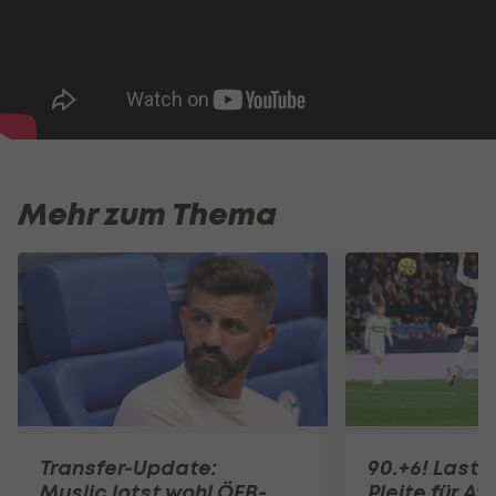
Mehr zum Thema
Transfer-Update:
90.+6! Last-
Muslic lotst wohl ÖFB-
Pleite für Af