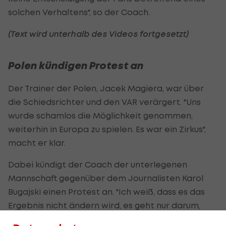
solchen Verhaltens", so der Coach.
(Text wird unterhalb des Videos fortgesetzt)
Polen kündigen Protest an
Der Trainer der Polen, Jacek Magiera, war über
die Schiedsrichter und den VAR verärgert. "Uns
wurde schamlos die Möglichkeit genommen,
weiterhin in Europa zu spielen. Es war ein Zirkus",
macht er klar.
Dabei kündigt der Coach der unterlegenen
Mannschaft gegenüber dem Journalisten Karol
Bugajski einen Protest an. "Ich weiß, dass es das
Ergebnis nicht ändern wird, es geht nur darum,
diese Art von Menschen von der Leitung solcher