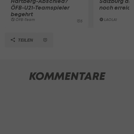
Hartberg-Abschied?
Salzburg die
ÖFB-U21-Teamspieler
noch erreic
begehrt
ÖFB-Team
LAOLA1
5
TEILEN
KOMMENTARE