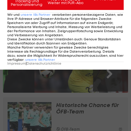
Das ganze Interview mit Ümit Korkmaz
Tracking und
Weiter mit PUR-Abo
Personalisierung
liest du hier>>>
Wir und
unsere
186
Partner
verarbeiten personenbezogene Daten, wie
Ihre IP-Adresse und Browser-Attribute für die folgenden Zwecke
:
Speichern von oder Zugriff auf Informationen auf einem Endgerät;
Das ist der finale Türkei-Kader für die
Personalisierte Werbung und Inhalte, Messung von Werbeleistung und
der Performance von Inhalten, Zielgruppenforschung sowie Entwicklung
EURO
und Verbesserung von Angeboten
.
Diese Zwecke können unter Umständen auch
:
Genaue Standortdaten
und Identifikation durch Scannen von Endgeräten
.
Manche Partner verwenden für gewisse Zwecke berechtigtes
Interesse als Rechtsgrundlage für die Datenverarbeitung. Details
SLIDESHOW
dazu, sowie die Möglichkeit Ihr Widerspruchsrecht auszuüben, sind hier
verfügbar
:
unsere
186
Partner
STARTEN
Impressum
|
Datenschutzrichtlinie
Historische Chance für
ÖFB-Team
ÖFB-Team