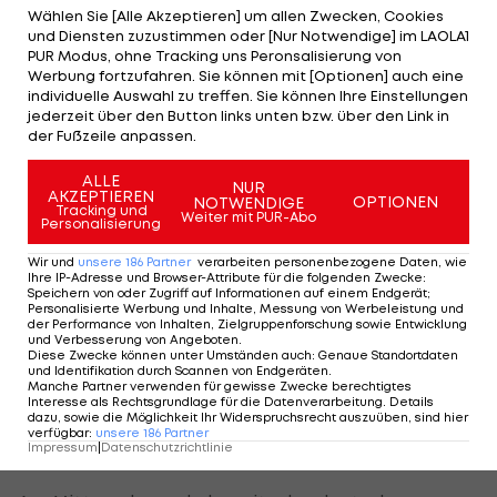
Wählen Sie [Alle Akzeptieren] um allen Zwecken, Cookies
"Graue Wölfe" ist eine Bezeichnung für die "Ülkücü"-
und Diensten zuzustimmen oder [Nur Notwendige] im LAOLA1
PUR Modus, ohne Tracking uns Peronsalisierung von
Bewegung. Ihr Symbol ist der graue Wolf. Die
Werbung fortzufahren. Sie können mit [Optionen] auch eine
Bewegung wurde in den 1960er-Jahren von
individuelle Auswahl zu treffen. Sie können Ihre Einstellungen
jederzeit über den Button links unten bzw. über den Link in
Alparslan Türkeş gegründet und steht für eine
der Fußzeile anpassen.
rassistisch-nationalistische Ideologie, die von der
ALLE
historischen und moralischen Überlegenheit der
NUR
AKZEPTIEREN
OPTIONEN
NOTWENDIGE
Tracking und
Turkvölker ausgeht und Abweichungen davon
Weiter mit PUR-Abo
Personalisierung
diskriminiert.
Wir und
unsere
186
Partner
verarbeiten personenbezogene Daten, wie
Ihre IP-Adresse und Browser-Attribute für die folgenden Zwecke
:
Speichern von oder Zugriff auf Informationen auf einem Endgerät;
Botschafter wurde einbestellt
Personalisierte Werbung und Inhalte, Messung von Werbeleistung und
der Performance von Inhalten, Zielgruppenforschung sowie Entwicklung
und Verbesserung von Angeboten
.
Diese Zwecke können unter Umständen auch
:
Genaue Standortdaten
Das Politikum rund um den Jubel hat die nächste
und Identifikation durch Scannen von Endgeräten
.
Manche Partner verwenden für gewisse Zwecke berechtigtes
Stufe erreicht. Denn wie die "APA" weiter
Interesse als Rechtsgrundlage für die Datenverarbeitung. Details
dazu, sowie die Möglichkeit Ihr Widerspruchsrecht auszuüben, sind hier
berichtet, wurde der türkische Botschafter in
verfügbar
:
unsere
186
Partner
Impressum
|
Datenschutzrichtlinie
Berlin in das Außenministerium einbestellt.