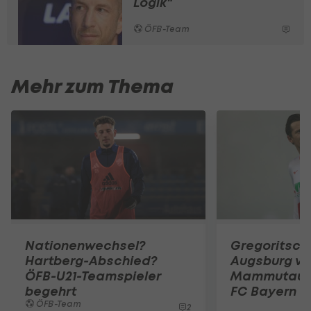
Logik"
ÖFB-Team
Mehr zum Thema
Nationenwechsel?
Gregoritsch
Hartberg-Abschied?
Augsburg vo
ÖFB-U21-Teamspieler
Mammutauf
begehrt
FC Bayern
ÖFB-Team
2