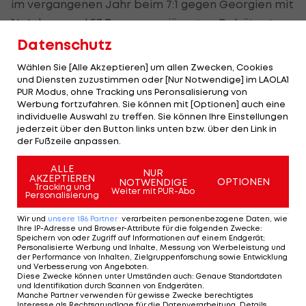
im vergangenen Jahr beim 7:1 gegen Georgien mit
16 Jahren und 57 Tagen zum jüngsten Debütanten
und Torschützen in der spanischen
Datenschutz
Nationalmannschaft aufgestiegen.
Wählen Sie [Alle Akzeptieren] um allen Zwecken, Cookies
und Diensten zuzustimmen oder [Nur Notwendige] im LAOLA1
PUR Modus, ohne Tracking uns Peronsalisierung von
Lamine Yamal: Barcas
Werbung fortzufahren. Sie können mit [Optionen] auch eine
Posterboy in großen
individuelle Auswahl zu treffen. Sie können Ihre Einstellungen
Fußstapfen
jederzeit über den Button links unten bzw. über den Link in
der Fußzeile anpassen.
La Liga
ALLE
NUR
AKZEPTIEREN
OPTIONEN
NOTWENDIGE
Tracking und
Weiter mit PUR-Abo
Personalisierung
Wir und
unsere
186
Partner
verarbeiten personenbezogene Daten, wie
Ihre IP-Adresse und Browser-Attribute für die folgenden Zwecke
:
Speichern von oder Zugriff auf Informationen auf einem Endgerät;
Personalisierte Werbung und Inhalte, Messung von Werbeleistung und
der Performance von Inhalten, Zielgruppenforschung sowie Entwicklung
und Verbesserung von Angeboten
.
Diese Zwecke können unter Umständen auch
:
Genaue Standortdaten
und Identifikation durch Scannen von Endgeräten
.
Manche Partner verwenden für gewisse Zwecke berechtigtes
Interesse als Rechtsgrundlage für die Datenverarbeitung. Details