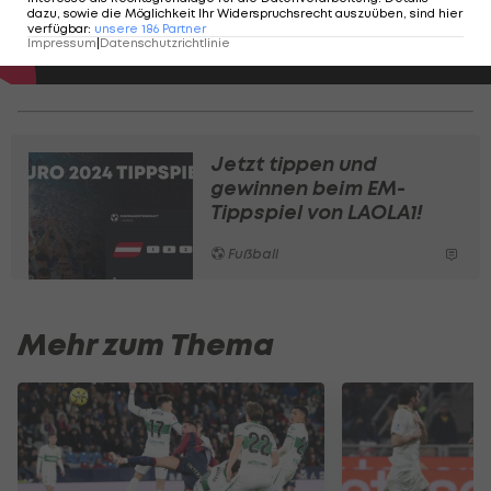
dazu, sowie die Möglichkeit Ihr Widerspruchsrecht auszuüben, sind hier
verfügbar
:
unsere
186
Partner
Impressum
|
Datenschutzrichtlinie
Jetzt tippen und
gewinnen beim EM-
Tippspiel von LAOLA1!
Fußball
Mehr zum Thema