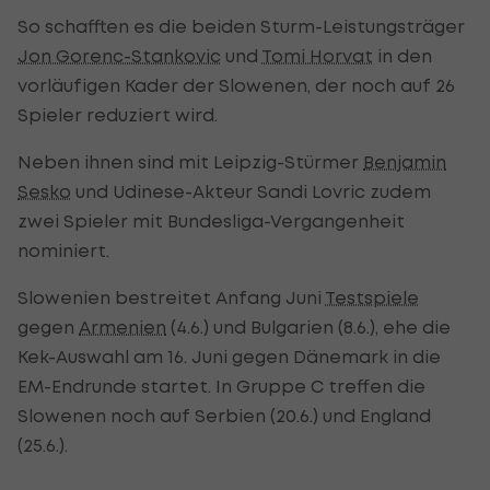
So schafften es die beiden Sturm-Leistungsträger
Jon Gorenc-Stankovic
und
Tomi Horvat
in den
vorläufigen Kader der Slowenen, der noch auf 26
Spieler reduziert wird.
Neben ihnen sind mit Leipzig-Stürmer
Benjamin
Sesko
und Udinese-Akteur Sandi Lovric zudem
zwei Spieler mit Bundesliga-Vergangenheit
nominiert.
Slowenien bestreitet Anfang Juni
Testspiele
gegen
Armenien
(4.6.) und Bulgarien (8.6.), ehe die
Kek-Auswahl am 16. Juni gegen Dänemark in die
EM-Endrunde startet. In Gruppe C treffen die
Slowenen noch auf Serbien (20.6.) und England
(25.6.).