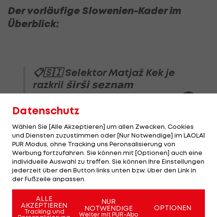
Der vorläufige Slowenien-Kader im
Überblick:
📋🇸🇮 Selektor Matjaž Kek je
razkril 𝘀̌𝗶𝗿𝘀̌𝗶 𝘀𝗲𝘇𝗻𝗮𝗺
reprezentance za
#EURO2024
🏆
#SrceBije
🇸🇮
Datenschutz
pic.twitter.com/HJlifKZVEw
Wählen Sie [Alle Akzeptieren] um allen Zwecken, Cookies
— NZS | FA Slovenia (@nzs_si)
May 21,
und Diensten zuzustimmen oder [Nur Notwendige] im LAOLA1
PUR Modus, ohne Tracking uns Peronsalisierung von
2024
Werbung fortzufahren. Sie können mit [Optionen] auch eine
individuelle Auswahl zu treffen. Sie können Ihre Einstellungen
jederzeit über den Button links unten bzw. über den Link in
der Fußzeile anpassen.
Englands EM-Kader:
ALLE
NUR
AKZEPTIEREN
Southgate verzichtet
OPTIONEN
NOTWENDIGE
Tracking und
Weiter mit PUR-Abo