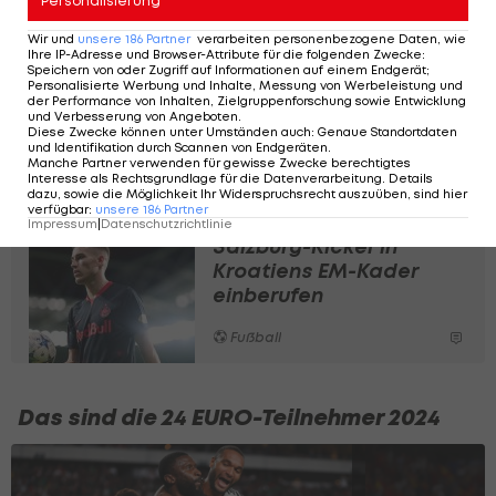
auf Rashford & Co.
Personalisierung
Wir und
unsere
186
Partner
verarbeiten personenbezogene Daten, wie
Fußball
Ihre IP-Adresse und Browser-Attribute für die folgenden Zwecke
:
Speichern von oder Zugriff auf Informationen auf einem Endgerät;
Personalisierte Werbung und Inhalte, Messung von Werbeleistung und
Portugal nominiert EM-
der Performance von Inhalten, Zielgruppenforschung sowie Entwicklung
und Verbesserung von Angeboten
.
Kader: Ronaldo und
Diese Zwecke können unter Umständen auch
:
Genaue Standortdaten
Pepe führen Team an
und Identifikation durch Scannen von Endgeräten
.
Manche Partner verwenden für gewisse Zwecke berechtigtes
Interesse als Rechtsgrundlage für die Datenverarbeitung. Details
Fußball
dazu, sowie die Möglichkeit Ihr Widerspruchsrecht auszuüben, sind hier
verfügbar
:
unsere
186
Partner
Impressum
|
Datenschutzrichtlinie
Salzburg-Kicker in
Kroatiens EM-Kader
einberufen
Fußball
Das sind die 24 EURO-Teilnehmer 2024