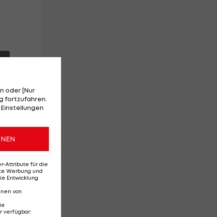
n oder [Nur
 fortzufahren.
 Einstellungen
ONEN
Attribute für die
erte Werbung und
ie Entwicklung
nnen von
ie
r verfügbar
: