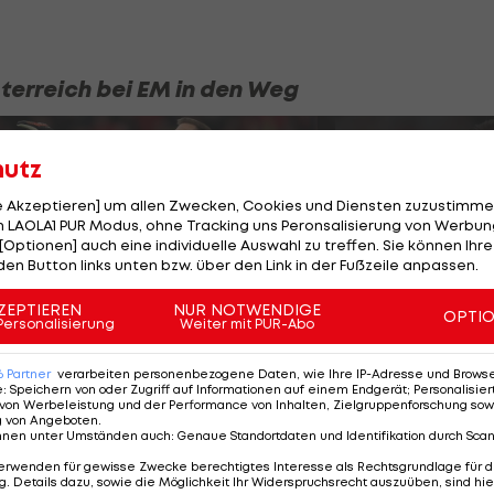
sterreich bei EM in den Weg
hutz
SLIDESHOW
le Akzeptieren] um allen Zwecken, Cookies und Diensten zuzustimme
STARTEN
 LAOLA1 PUR Modus, ohne Tracking uns Peronsalisierung von Werbung
[Optionen] auch eine individuelle Auswahl zu treffen. Sie können Ihre
27 Bilder
den Button links unten bzw. über den Link in der Fußzeile anpassen.
ZEPTIEREN
NUR NOTWENDIGE
OPTI
Personalisierung
Weiter mit PUR-Abo
6
Partner
verarbeiten personenbezogene Daten, wie Ihre IP-Adresse und Browser-
e
:
Speichern von oder Zugriff auf Informationen auf einem Endgerät; Personalisi
von Werbeleistung und der Performance von Inhalten, Zielgruppenforschung sow
g von Angeboten
.
nnen unter Umständen auch
:
Genaue Standortdaten und Identifikation durch Sca
erwenden für gewisse Zwecke berechtigtes Interesse als Rechtsgrundlage für d
. Details dazu, sowie die Möglichkeit Ihr Widerspruchsrecht auszuüben, sind hie