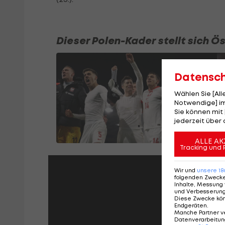
Dieser Polen-Kader stellt sich Ö
Datensc
Wählen Sie [Al
Notwendige] im
Sie können mit 
jederzeit über 
ALLE AK
Tracking und 
Wir und
unsere
18
folgenden Zweck
Inhalte, Messung 
und Verbesserun
Diese Zwecke kö
Endgeräten
.
Manche Partner v
Datenverarbeitung