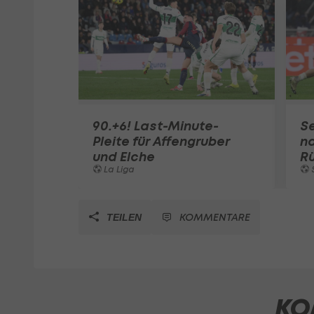
90.+6! Last-Minute-
Se
Pleite für Affengruber
na
und Elche
R
La Liga
S
KOMMENTARE
TEILEN
KO