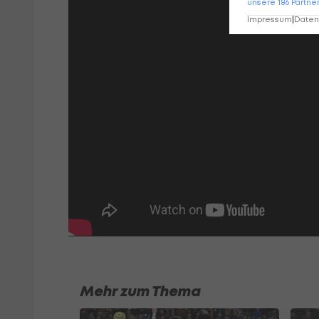
unsere
186
Partne
Impressum
|
Datens
Mehr zum Thema