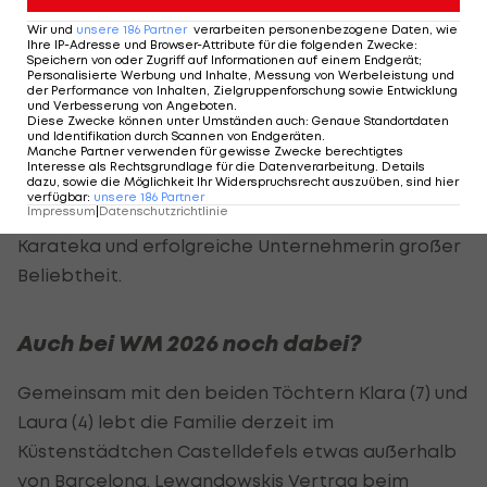
Wir und
unsere
186
Partner
verarbeiten personenbezogene Daten, wie
Seiner Beliebtheit in Polen tat dieser Umstand
Ihre IP-Adresse und Browser-Attribute für die folgenden Zwecke
:
Speichern von oder Zugriff auf Informationen auf einem Endgerät;
freilich keinen Abbruch. In der Heimat genießt
Personalisierte Werbung und Inhalte, Messung von Werbeleistung und
der Performance von Inhalten, Zielgruppenforschung sowie Entwicklung
Lewandowski weiterhin Nationalhelden-Status,
und Verbesserung von Angeboten
.
Diese Zwecke können unter Umständen auch
:
Genaue Standortdaten
auf Instagram hat er derzeit 35,5 Millionen
und Identifikation durch Scannen von Endgeräten
.
Manche Partner verwenden für gewisse Zwecke berechtigtes
Follower und damit fast so viele wie Polen
Interesse als Rechtsgrundlage für die Datenverarbeitung. Details
dazu, sowie die Möglichkeit Ihr Widerspruchsrecht auszuüben, sind hier
Einwohner (etwa 38 Millionen). Auch Ehefrau Anna
verfügbar
:
unsere
186
Partner
Impressum
|
Datenschutzrichtlinie
Lewandowska erfreut sich als ehemalige
Karateka und erfolgreiche Unternehmerin großer
Beliebtheit.
Auch bei WM 2026 noch dabei?
Gemeinsam mit den beiden Töchtern Klara (7) und
Laura (4) lebt die Familie derzeit im
Küstenstädtchen Castelldefels etwas außerhalb
von Barcelona. Lewandowskis Vertrag beim