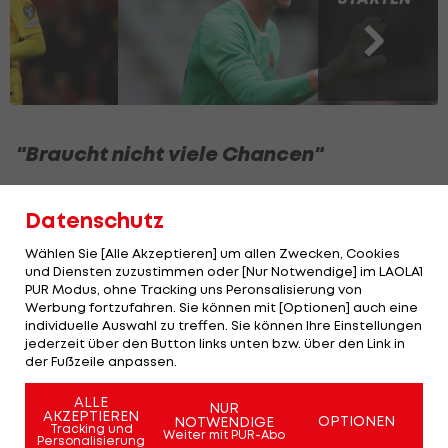
"Braucht nicht viele Chancen"
In den vergangenen sieben Länderspielen erzielte
Datenschutz
Lewandowski nur ein Tor, gefährlich ist der
Mittelstürmer aber immer. "Die Qualität hat er
Wählen Sie [Alle Akzeptieren] um allen Zwecken, Cookies
und Diensten zuzustimmen oder [Nur Notwendige] im LAOLA1
noch, er braucht nicht viele Chancen. Wenn
PUR Modus, ohne Tracking uns Peronsalisierung von
jemand Fehler macht, dann ist er da", erklärte
Werbung fortzufahren. Sie können mit [Optionen] auch eine
individuelle Auswahl zu treffen. Sie können Ihre Einstellungen
Gilewicz. In Barcelona kam Lewandowski in der
jederzeit über den Button links unten bzw. über den Link in
abgelaufenen Saison auf 19 Ligatore, womit eine
der Fußzeile anpassen.
beeindruckende Serie zu Ende ging. Denn erstmals
ALLE
NUR
seit sechs Saisonen wurde der langjährige Bayern-
AKZEPTIEREN
OPTIONEN
NOTWENDIGE
Tracking und
Weiter mit PUR-Abo
Stürmer nicht Torschützenkönig.
Personalisierung