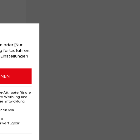
n oder [Nur
 fortzufahren.
 Einstellungen
r
ONEN
Attribute für die
erte Werbung und
ie Entwicklung
nnen von
ie
r verfügbar
: