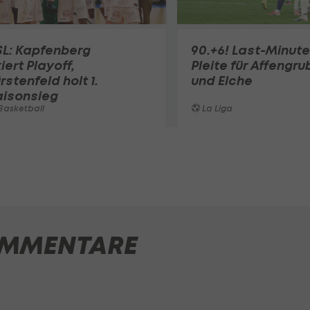
SL: Kapfenberg
90.+6! Last-Minute
xiert Playoff,
Pleite für Affengru
rstenfeld holt 1.
und Elche
aisonsieg
Basketball
La Liga
MMENTARE