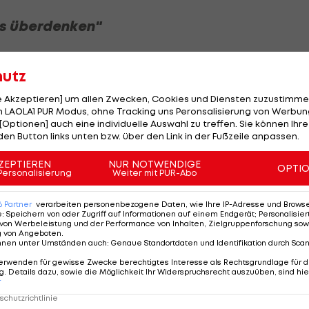
ls überdenken"
m ersten Spiel schafft, aber wir können bis zum zweiten
hutz
amchef
Ronald Koeman
am Sonntag. "Aber wenn es so
ppenphase verpassen, müsste ich die Nominierung
le Akzeptieren] um allen Zwecken, Cookies und Diensten zuzustimme
 LAOLA1 PUR Modus, ohne Tracking uns Peronsalisierung von Werbung
 Koeman.
[Optionen] auch eine individuelle Auswahl zu treffen. Sie können Ihre
den Button links unten bzw. über den Link in der Fußzeile anpassen.
n Rotterdam gegen Island ihr letztes Testspiel vor de
reitag beginnt.
ZEPTIEREN
NUR NOTWENDIGE
OPTI
Personalisierung
Weiter mit PUR-Abo
6
Partner
verarbeiten personenbezogene Daten, wie Ihre IP-Adresse und Browser-
e
:
Speichern von oder Zugriff auf Informationen auf einem Endgerät; Personalisi
erlande
von Werbeleistung und der Performance von Inhalten, Zielgruppenforschung sow
g von Angeboten
.
nnen unter Umständen auch
:
Genaue Standortdaten und Identifikation durch Sca
erwenden für gewisse Zwecke berechtigtes Interesse als Rechtsgrundlage für d
. Details dazu, sowie die Möglichkeit Ihr Widerspruchsrecht auszuüben, sind hie
SLIDESHOW
r
STARTEN
chutzrichtlinie