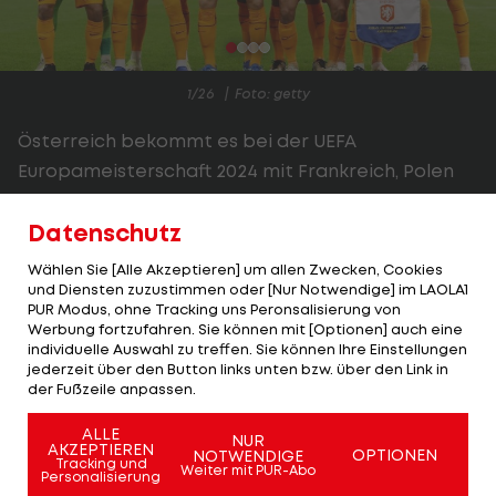
1/26
Foto: getty
Österreich bekommt es bei der UEFA
Europameisterschaft 2024 mit Frankreich, Polen
und den Niederlanden mit drei starken
Datenschutz
Gruppengegnern zu tun.
Wählen Sie [Alle Akzeptieren] um allen Zwecken, Cookies
Neben den Franzosen werden vor allem die mit
und Diensten zuzustimmen oder [Nur Notwendige] im LAOLA1
Superstars gespickten Niederländer eine ganz
PUR Modus, ohne Tracking uns Peronsalisierung von
Werbung fortzufahren. Sie können mit [Optionen] auch eine
harte Nuss für die ÖFB-Truppe.
individuelle Auswahl zu treffen. Sie können Ihre Einstellungen
jederzeit über den Button links unten bzw. über den Link in
Dabei müssen die Niederländer auf Barca-Star
der Fußzeile anpassen.
Frenkie de Jong verletzungsbedingt verzichten.
ALLE
NUR
Auch Teun Koopmeiners von Europa-League-
AKZEPTIEREN
OPTIONEN
NOTWENDIGE
Tracking und
Weiter mit PUR-Abo
Sieger Atalanta Bergamo fällt aus. Dazu musste
Personalisierung