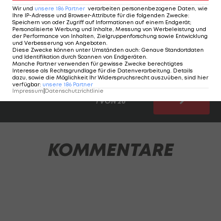
Bondscoach Ronald Koeman am letzten Drücker
Wir und
unsere
186
Partner
verarbeiten personenbezogene Daten, wie
Ihre IP-Adresse und Browser-Attribute für die folgenden Zwecke
:
auch noch einen Stürmer austauschen.
Alle Infos
Speichern von oder Zugriff auf Informationen auf einem Endgerät;
>>>
Personalisierte Werbung und Inhalte, Messung von Werbeleistung und
der Performance von Inhalten, Zielgruppenforschung sowie Entwicklung
und Verbesserung von Angeboten
.
Diese Zwecke können unter Umständen auch
:
Genaue Standortdaten
Der endgültige Niederlande-Kader zum
und Identifikation durch Scannen von Endgeräten
.
Durchklicken:
Manche Partner verwenden für gewisse Zwecke berechtigtes
Interesse als Rechtsgrundlage für die Datenverarbeitung. Details
dazu, sowie die Möglichkeit Ihr Widerspruchsrecht auszuüben, sind hier
verfügbar
:
unsere
186
Partner
Impressum
|
Datenschutzrichtlinie
1 VON 26
KOMMENTARE