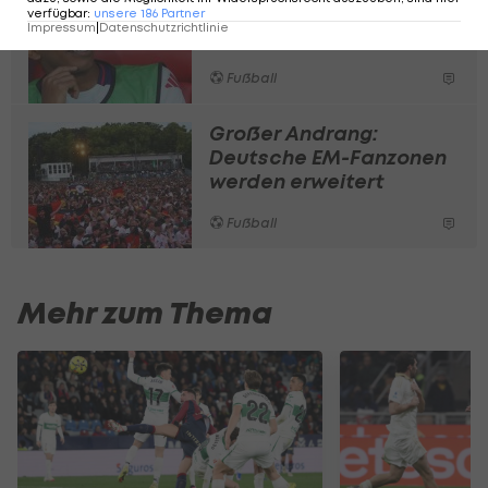
Yamal schließt Schuljahr
verfügbar
:
unsere
186
Partner
Impressum
|
Datenschutzrichtlinie
erfolgreich ab
Fußball
Großer Andrang:
Deutsche EM-Fanzonen
werden erweitert
Fußball
Mehr zum Thema