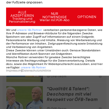
der Fußzeile anpassen.
A post shared by laola1_at (@laola1at)
ALLE
NUR
AKZEPTIEREN
OPTIONEN
NOTWENDIGE
Tracking und
Weiter mit PUR-Abo
Personalisierung
Wir und
unsere
186
Partner
verarbeiten personenbezogene Daten, wie
Simuliere die EM! Der EURO-
Ihre IP-Adresse und Browser-Attribute für die folgenden Zwecke
:
Speichern von oder Zugriff auf Informationen auf einem Endgerät;
Tabellenrechner>>>
Personalisierte Werbung und Inhalte, Messung von Werbeleistung und
der Performance von Inhalten, Zielgruppenforschung sowie Entwicklung
und Verbesserung von Angeboten
.
Diese Zwecke können unter Umständen auch
:
Genaue Standortdaten
und Identifikation durch Scannen von Endgeräten
.
Rangnick: "Haben uns
Manche Partner verwenden für gewisse Zwecke berechtigtes
zwei Jahre auf diesen
Interesse als Rechtsgrundlage für die Datenverarbeitung. Details
dazu, sowie die Möglichkeit Ihr Widerspruchsrecht auszuüben, sind hier
Tag vorbereitet"
verfügbar
:
unsere
186
Partner
Impressum
|
Datenschutzrichtlinie
ÖFB-Team
"Qualität & Talent":
Deschamps mit viel
Respekt vor ÖFB-Team
ÖFB-Team