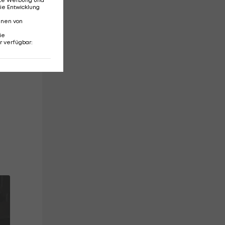
ie Entwicklung
nnen von
ie
r verfügbar
: