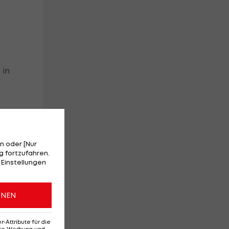
 in
ht
n oder [Nur
 fortzufahren.
 Einstellungen
ONEN
rn
Attribute für die
erte Werbung und