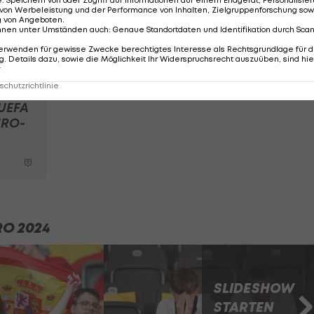
von Werbeleistung und der Performance von Inhalten, Zielgruppenforschung sow
g von Angeboten
.
er EM mit den ICE- und IC-Zügen der DB gefahren. Auch
nnen unter Umständen auch
:
Genaue Standortdaten und Identifikation durch Sca
s und wurde über die Schiene zum Endspielort Berlin
erwenden für gewisse Zwecke berechtigtes Interesse als Rechtsgrundlage für d
. Details dazu, sowie die Möglichkeit Ihr Widerspruchsrecht auszuüben, sind hie
r
chutzrichtlinie
 UEFA
URO-
RO 2024
SLIDESHOW
STARTEN