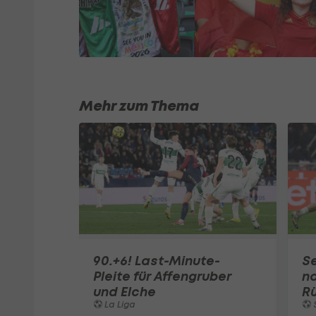
Mehr zum Thema
90.+6! Last-Minute-
Se
Pleite für Affengruber
na
und Elche
R
La Liga
S