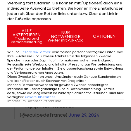
Werbung fortzufahren. Sie können mit [Optionen] auch eine
individuelle Auswahl zu treffen. Sie können Ihre Einstellungen
"Das Video sollte humorvoll sein, wurde aber
jederzeit über den Button links unten bzw. über den Link in
inzwischen offline genommen. Wir möchten uns
der Fußzeile anpassen.
bei allen entschuldigen, die wir dadurch beleidigt
ALLE
NUR
haben. Damit ist die Sache für uns erledigt",
AKZEPTIEREN
OPTIONEN
NOTWENDIGE
Tracking und
Weiter mit PUR-Abo
erklärte am Samstag der Mediensprecher des
Personalisierung
belgischen Verbandes.
Wir und
unsere
186
Partner
verarbeiten personenbezogene Daten, wie
Ihre IP-Adresse und Browser-Attribute für die folgenden Zwecke
:
Speichern von oder Zugriff auf Informationen auf einem Endgerät;
Personalisierte Werbung und Inhalte, Messung von Werbeleistung und
der Performance von Inhalten, Zielgruppenforschung sowie Entwicklung
und Verbesserung von Angeboten
.
Les Bleus se préparent pour
Diese Zwecke können unter Umständen auch
:
Genaue Standortdaten
und Identifikation durch Scannen von Endgeräten
.
lundi...
Manche Partner verwenden für gewisse Zwecke berechtigtes
Interesse als Rechtsgrundlage für die Datenverarbeitung. Details
🇫🇷🇧🇪
#FiersdetreBleus
dazu, sowie die Möglichkeit Ihr Widerspruchsrecht auszuüben, sind hier
verfügbar
:
unsere
186
Partner
pic.twitter.com/EVy9FrSSQF
Impressum
|
Datenschutzrichtlinie
— Equipe de France ⭐⭐
(@equipedefrance)
June 29, 2024