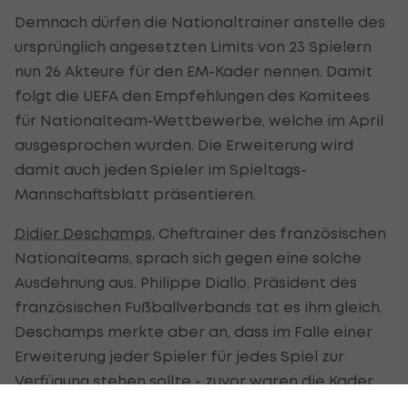
Demnach dürfen die Nationaltrainer anstelle des
ursprünglich angesetzten Limits von 23 Spielern
nun 26 Akteure für den EM-Kader nennen. Damit
folgt die UEFA den Empfehlungen des Komitees
für Nationalteam-Wettbewerbe, welche im April
ausgesprochen wurden. Die Erweiterung wird
damit auch jeden Spieler im Spieltags-
Mannschaftsblatt präsentieren.
Didier Deschamps
, Cheftrainer des französischen
Nationalteams, sprach sich gegen eine solche
Ausdehnung aus. Philippe Diallo, Präsident des
französischen Fußballverbands tat es ihm gleich.
Deschamps merkte aber an, dass im Falle einer
Erweiterung jeder Spieler für jedes Spiel zur
Verfügung stehen sollte - zuvor waren die Kader
für den jeweiligen Spieltag begrenzt.