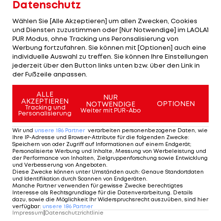
Datenschutz
Die 24 EM-Teilnehmer müssen ihren offiziellen
Wählen Sie [Alle Akzeptieren] um allen Zwecken, Cookies
und Diensten zuzustimmen oder [Nur Notwendige] im LAOLA1
Turnier-Kader bis zum 7. Juni bei der UEFA
PUR Modus, ohne Tracking uns Peronsalisierung von
einreichen. Das Eröffnungsspiel steigt sieben Tage
Werbung fortzufahren. Sie können mit [Optionen] auch eine
individuelle Auswahl zu treffen. Sie können Ihre Einstellungen
später zwischen Gastgeber Deutschland und
jederzeit über den Button links unten bzw. über den Link in
Schottland.
der Fußzeile anpassen.
ALLE
NUR
AKZEPTIEREN
OPTIONEN
NOTWENDIGE
Tracking und
Weiter mit PUR-Abo
EURO 2024: An diesem
Personalisierung
Tag verkündet
Wir und
unsere
186
Partner
verarbeiten personenbezogene Daten, wie
Nagelsmann den DFB-
Ihre IP-Adresse und Browser-Attribute für die folgenden Zwecke
:
Speichern von oder Zugriff auf Informationen auf einem Endgerät;
Kader
Personalisierte Werbung und Inhalte, Messung von Werbeleistung und
Fußball
der Performance von Inhalten, Zielgruppenforschung sowie Entwicklung
und Verbesserung von Angeboten
.
Diese Zwecke können unter Umständen auch
:
Genaue Standortdaten
und Identifikation durch Scannen von Endgeräten
.
Manche Partner verwenden für gewisse Zwecke berechtigtes
Das sind die 24 EURO-Teilnehmer 2024
Interesse als Rechtsgrundlage für die Datenverarbeitung. Details
dazu, sowie die Möglichkeit Ihr Widerspruchsrecht auszuüben, sind hier
verfügbar
:
unsere
186
Partner
Impressum
|
Datenschutzrichtlinie