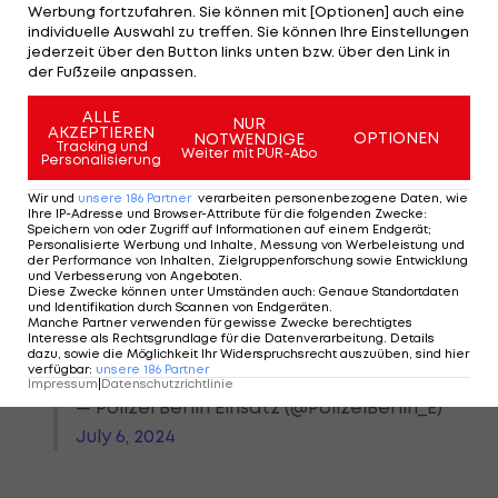
Werbung fortzufahren. Sie können mit [Optionen] auch eine
individuelle Auswahl zu treffen. Sie können Ihre Einstellungen
jederzeit über den Button links unten bzw. über den Link in
Während des
#Fanwalk
​s der
der Fußzeile anpassen.
türkischen Fans wurde massiv
ALLE
NUR
der
#Wolfsgruß
gezeigt.
AKZEPTIEREN
OPTIONEN
NOTWENDIGE
Tracking und
Einsatzkräfte haben diesen
Weiter mit PUR-Abo
Personalisierung
deshalb angehalten und die
Wir und
unsere
186
Partner
verarbeiten personenbezogene Daten, wie
Fans aufgefordert, das Zeigen
Ihre IP-Adresse und Browser-Attribute für die folgenden Zwecke
:
Speichern von oder Zugriff auf Informationen auf einem Endgerät;
dieses Zeichens zu unterlassen.
Personalisierte Werbung und Inhalte, Messung von Werbeleistung und
der Performance von Inhalten, Zielgruppenforschung sowie Entwicklung
Ein
#Fanwalk
ist keine Plattform
und Verbesserung von Angeboten
.
für politische
Diese Zwecke können unter Umständen auch
:
Genaue Standortdaten
und Identifikation durch Scannen von Endgeräten
.
Botschaften.
#b0607
Manche Partner verwenden für gewisse Zwecke berechtigtes
Interesse als Rechtsgrundlage für die Datenverarbeitung. Details
#EURO2024
…
dazu, sowie die Möglichkeit Ihr Widerspruchsrecht auszuüben, sind hier
verfügbar
:
unsere
186
Partner
pic.twitter.com/9vBEtjiuZa
Impressum
|
Datenschutzrichtlinie
— Polizei Berlin Einsatz (@PolizeiBerlin_E)
July 6, 2024