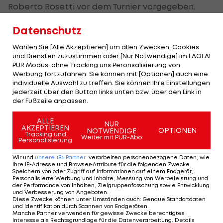
Roberto Rosetti vor dem Turnier vorgegeben.
Datenschutz
Die genialsten Fan-Bilder der EURO 2024
Wählen Sie [Alle Akzeptieren] um allen Zwecken, Cookies
und Diensten zuzustimmen oder [Nur Notwendige] im LAOLA1
PUR Modus, ohne Tracking uns Peronsalisierung von
Werbung fortzufahren. Sie können mit [Optionen] auch eine
SLIDESHOW
individuelle Auswahl zu treffen. Sie können Ihre Einstellungen
STARTEN
jederzeit über den Button links unten bzw. über den Link in
der Fußzeile anpassen.
ALLE
NUR
AKZEPTIEREN
OPTIONEN
NOTWENDIGE
Tracking und
Weiter mit PUR-Abo
Personalisierung
Wir und
unsere
186
Partner
verarbeiten personenbezogene Daten, wie
Diskussion um
Ihre IP-Adresse und Browser-Attribute für die folgenden Zwecke
:
Handregel! Müller: "Ein
Speichern von oder Zugriff auf Informationen auf einem Endgerät;
Personalisierte Werbung und Inhalte, Messung von Werbeleistung und
verzwicktes Luder"
der Performance von Inhalten, Zielgruppenforschung sowie Entwicklung
und Verbesserung von Angeboten
.
Diese Zwecke können unter Umständen auch
:
Genaue Standortdaten
Fußball
und Identifikation durch Scannen von Endgeräten
.
Manche Partner verwenden für gewisse Zwecke berechtigtes
Interesse als Rechtsgrundlage für die Datenverarbeitung. Details