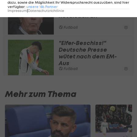
Nach Elfer-Diskussion:
dazu, sowie die Möglichkeit Ihr Widerspruchsrecht auszuüben, sind hier
verfügbar
:
unsere
186
Partner
Vogts regt VAR-
Impressum
|
Datenschutzrichtlinie
Revolution an
Fußball
"Elfer-Beschiss!"
Deutsche Presse
wütet nach dem EM-
Aus
Fußball
Mehr zum Thema