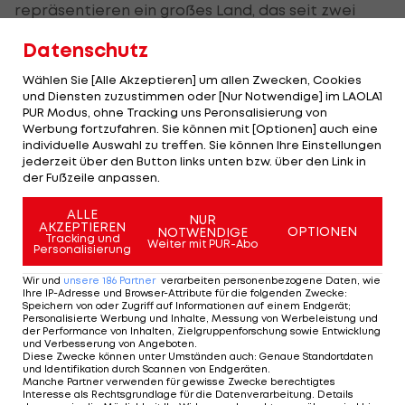
repräsentieren ein großes Land, das seit zwei
Jahren um seine eigene Freiheit kämpft. Sie
Datenschutz
haben unsere Fans enttäuscht", sagte Rebrov
Wählen Sie [Alle Akzeptieren] um allen Zwecken, Cookies
über seine Stars. Einer davon ist Dovbyk, der gar
und Diensten zuzustimmen oder [Nur Notwendige] im LAOLA1
keine Ausreden suchen wollte. "Du musst dir die
PUR Modus, ohne Tracking uns Peronsalisierung von
Werbung fortzufahren. Sie können mit [Optionen] auch eine
Ergebnisse am Platz erkämpfen, nicht am Papier.
individuelle Auswahl zu treffen. Sie können Ihre Einstellungen
Wir haben noch zwei Spiele, können unsere
jederzeit über den Button links unten bzw. über den Link in
der Fußzeile anpassen.
Situation noch verbessern."
ALLE
NUR
AKZEPTIEREN
OPTIONEN
NOTWENDIGE
Großer Respekt vor Slowakei
Tracking und
Weiter mit PUR-Abo
Personalisierung
Allerdings warte mit der mit 1:0 gegen Belgien
Wir und
unsere
186
Partner
verarbeiten personenbezogene Daten, wie
Ihre IP-Adresse und Browser-Attribute für die folgenden Zwecke
:
siegreich gebliebenen Slowakei eine große
Speichern von oder Zugriff auf Informationen auf einem Endgerät;
Personalisierte Werbung und Inhalte, Messung von Werbeleistung und
Challenge. "Es wird noch schwieriger gegen sie, als
der Performance von Inhalten, Zielgruppenforschung sowie Entwicklung
und Verbesserung von Angeboten
.
es das gegen Rumänien war", vermutete der
Diese Zwecke können unter Umständen auch
:
Genaue Standortdaten
und Identifikation durch Scannen von Endgeräten
.
Stürmer.
Manche Partner verwenden für gewisse Zwecke berechtigtes
Interesse als Rechtsgrundlage für die Datenverarbeitung. Details