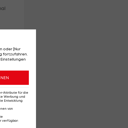
mal
n oder [Nur
 fortzufahren.
 Einstellungen
ONEN
Attribute für die
erte Werbung und
ie Entwicklung
nnen von
ie
r verfügbar
: