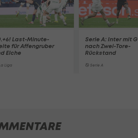
.+6! Last-Minute-
Serie A: Inter mit 
eite für Affengruber
nach Zwei-Tore-
d Elche
Rückstand
a Liga
Serie A
MMENTARE