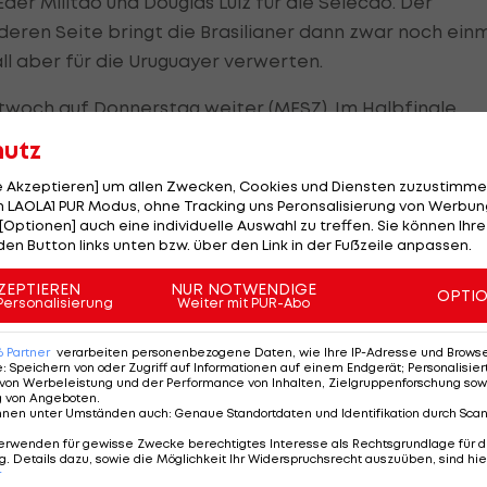
r Militao und Douglas Luiz für die Selecao. Der
eren Seite bringt die Brasilianer dann zwar noch ein
 aber für die Uruguayer verwerten.
ttwoch auf Donnerstag weiter (MESZ). Im Halbfinale
icker >>>
).
hutz
lfinale Panama souverän mit 5:0 nach Hause schicken.
le Akzeptieren] um allen Zwecken, Cookies und Diensten zuzustimme
 LAOLA1 PUR Modus, ohne Tracking uns Peronsalisierung von Werbung
[Optionen] auch eine individuelle Auswahl zu treffen. Sie können Ihre
den Button links unten bzw. über den Link in der Fußzeile anpassen.
on im Viertelfinale
ZEPTIEREN
NUR NOTWENDIGE
OPTI
Personalisierung
Weiter mit PUR-Abo
ordoba der Führungstreffer. James Rodriguez erhöht
 Diaz
stellt noch in Durchgang eins auf 3:0 (41.).
6
Partner
verarbeiten personenbezogene Daten, wie Ihre IP-Adresse und Browser-
e
:
Speichern von oder Zugriff auf Informationen auf einem Endgerät; Personalisi
von Werbeleistung und der Performance von Inhalten, Zielgruppenforschung sow
ichard Rios das Ergebnis auf 4:0 (70.), ehe Miguel Borja
g von Angeboten
.
nnen unter Umständen auch
:
Genaue Standortdaten und Identifikation durch Sca
Endstand fixiert (90+4.).
erwenden für gewisse Zwecke berechtigtes Interesse als Rechtsgrundlage für d
. Details dazu, sowie die Möglichkeit Ihr Widerspruchsrecht auszuüben, sind hie
r