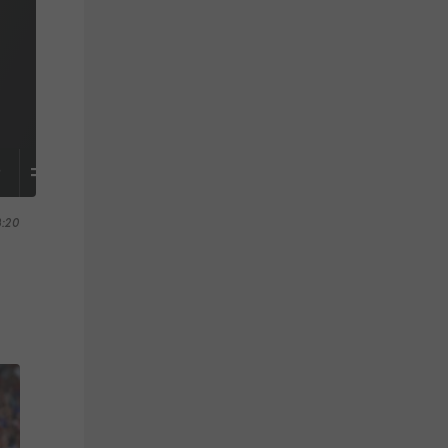
S
TABELLE
8:20