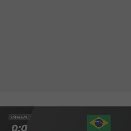
IM ELFM.
0:0