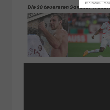
Impressum
|
Datens
Die 20 teuersten Sommer-Transf