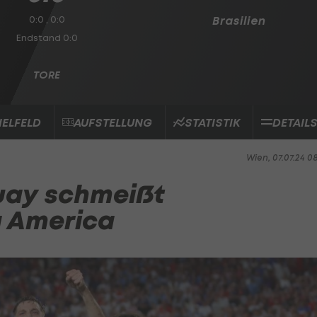
0:0 , 0:0
Brasilien
Endstand 0:0
IELFELD
AUFSTELLUNG
STATISTIK
DETAIL
Wien, 07.07.24 0
guay schmeißt
a America