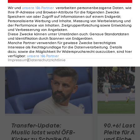
Wir und
unsere
186
Partner
verarbeiten personenbezogene Daten, wie
12'
Raphinha
45' +2
Daniel Munoz
Ihre IP-Adresse und Browser-Attribute für die folgenden Zwecke
:
Speichern von oder Zugriff auf Informationen auf einem Endgerät;
Personalisierte Werbung und Inhalte, Messung von Werbeleistung und
der Performance von Inhalten, Zielgruppenforschung sowie Entwicklung
SPIELBERICHT
TICKER
LIVE-SPIELFELD
AUFSTEL
und Verbesserung von Angeboten
.
Diese Zwecke können unter Umständen auch
:
Genaue Standortdaten
und Identifikation durch Scannen von Endgeräten
.
Manche Partner verwenden für gewisse Zwecke berechtigtes
Interesse als Rechtsgrundlage für die Datenverarbeitung. Details
Mehr zum Thema
dazu, sowie die Möglichkeit Ihr Widerspruchsrecht auszuüben, sind hier
verfügbar
:
unsere
186
Partner
Impressum
|
Datenschutzrichtlinie
Transfer-Update:
90.+6! Last-
Muslic lotst wohl ÖFB-
Pleite für Af
Kicker zu Schalke 04
und Elche