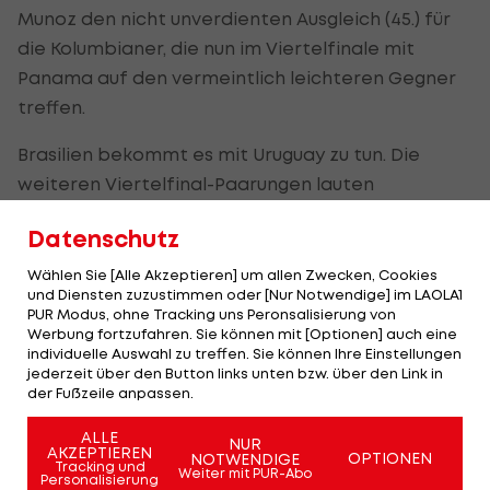
Munoz den nicht unverdienten Ausgleich (45.) für
die Kolumbianer, die nun im Viertelfinale mit
Panama auf den vermeintlich leichteren Gegner
treffen.
Brasilien bekommt es mit Uruguay zu tun. Die
weiteren Viertelfinal-Paarungen lauten
Argentinien-Ecuador und
Venezuela
-Kanada.
Datenschutz
Costa Rica feiert in der Gruppe D einen 2:1-Erfolg
Wählen Sie [Alle Akzeptieren] um allen Zwecken, Cookies
über das punktelos gebliebene Paraguay. Für
und Diensten zuzustimmen oder [Nur Notwendige] im LAOLA1
PUR Modus, ohne Tracking uns Peronsalisierung von
beide Mannschaften ist das Turnier nach der
Werbung fortzufahren. Sie können mit [Optionen] auch eine
Vorrunde zu Ende.
individuelle Auswahl zu treffen. Sie können Ihre Einstellungen
jederzeit über den Button links unten bzw. über den Link in
der Fußzeile anpassen.
ENDSTAND
1:1
ALLE
NUR
AKZEPTIEREN
OPTIONEN
NOTWENDIGE
Brasilien
Kolumbien
Tracking und
Weiter mit PUR-Abo
Personalisierung
1:1 , 0:0