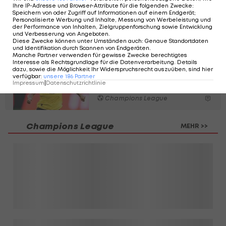
Qarabag kann durch Jafarguliyev zunächst
Ihre IP-Adresse und Browser-Attribute für die folgenden Zwecke
:
Speichern von oder Zugriff auf Informationen auf einem Endgerät;
verkürzen (54.), Joker Murphy (72.) besorgt danach
Personalisierte Werbung und Inhalte, Messung von Werbeleistung und
den 6:1-Endstand.
der Performance von Inhalten, Zielgruppenforschung sowie Entwicklung
und Verbesserung von Angeboten
.
Diese Zwecke können unter Umständen auch
:
Genaue Standortdaten
und Identifikation durch Scannen von Endgeräten
.
These: Dortmund
Manche Partner verwenden für gewisse Zwecke berechtigtes
Interesse als Rechtsgrundlage für die Datenverarbeitung. Details
braucht Sabitzer
dazu, sowie die Möglichkeit Ihr Widerspruchsrecht auszuüben, sind hier
verfügbar
:
unsere
186
Partner
eigentlich gar nicht
Impressum
|
Datenschutzrichtlinie
Champions League
Champions League
MEHR >>