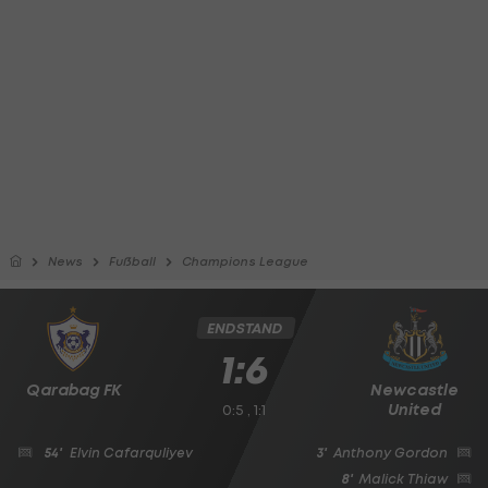
News
Fußball
Champions League
ENDSTAND
1:6
Qarabag FK
Newcastle
United
0:5 , 1:1
54'
Elvin Cafarquliyev
3'
Anthony Gordon
8'
Malick Thiaw