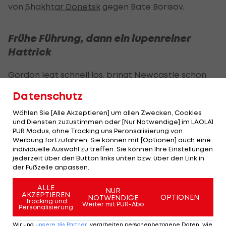
von
Shakhtar Donetsk
gegen Bate Borisov.
Frühe Führung, dann ein lupenreiner
Hattrick
Gordon legt schnell los, bringt Newcastle schon
nach drei Minuten nach einem starken Außenrist-
Datenschutz
Pass von Burn in Führung.
Wählen Sie [Alle Akzeptieren] um allen Zwecken, Cookies
und Diensten zuzustimmen oder [Nur Notwendige] im LAOLA1
Schon fünf Minuten später kann Thiaw per Kopf
PUR Modus, ohne Tracking uns Peronsalisierung von
auf 2:0 erhöhen. Anschließend beginnt die
Werbung fortzufahren. Sie können mit [Optionen] auch eine
individuelle Auswahl zu treffen. Sie können Ihre Einstellungen
Gordon-Show so richtig. Per Elfmeter stellt er auf
jederzeit über den Button links unten bzw. über den Link in
3:0 (32.). Mit der nächsten Aktion macht er sein
der Fußzeile anpassen.
drittes Tor, ehe der Engländer vor der Pause den
ALLE
NUR
lupenreinen Hattrick schnürt - mit seinem zweiten
AKZEPTIEREN
OPTIONEN
NOTWENDIGE
Tracking und
Strafstoß.
Weiter mit PUR-Abo
Personalisierung
Wir und
unsere
186
Partner
verarbeiten personenbezogene Daten, wie