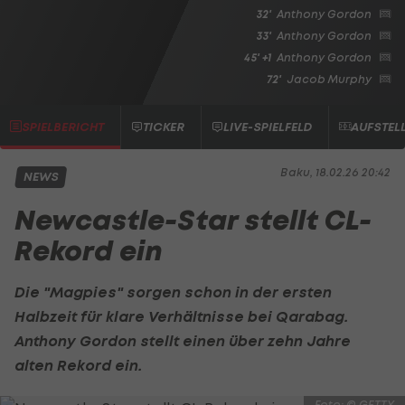
32'
Anthony Gordon
33'
Anthony Gordon
45' +1
Anthony Gordon
72'
Jacob Murphy
SPIELBERICHT
TICKER
LIVE-SPIELFELD
AUFSTEL
Baku, 18.02.26 20:42
NEWS
Newcastle-Star stellt CL-
Rekord ein
Die "Magpies" sorgen schon in der ersten
Halbzeit für klare Verhältnisse bei Qarabag.
Anthony Gordon stellt einen über zehn Jahre
alten Rekord ein.
Foto: © GETTY