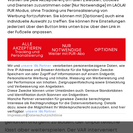
und Diensten zuzustimmen oder [Nur Notwendige] im LAOLA1
wiederum per Kopf Bernal findet, der die
PUR Modus, ohne Tracking uns Peronsalisierung von
Hausherren wieder in Führung bringt (18.).
Werbung fortzufahren. Sie können mit [Optionen] auch eine
individuelle Auswahl zu treffen. Sie können Ihre Einstellungen
jederzeit über den Button links unten bzw. über den Link in
Etwa zehn Minuten später gleicht Newcastle
der Fußzeile anpassen.
erneut aus. Hall auf Barnes, der querlegt. Hall
ALLE
kommt zu spät, aber Elanga steht wieder
NUR
AKZEPTIEREN
OPTIONEN
NOTWENDIGE
Tracking und
goldrichtig und schnürt den Doppelpack zum 2:2
Weiter mit PUR-Abo
Personalisierung
(28.).
Wir und
unsere
186
Partner
verarbeiten personenbezogene Daten, wie
Ihre IP-Adresse und Browser-Attribute für die folgenden Zwecke
:
Speichern von oder Zugriff auf Informationen auf einem Endgerät;
Magpies brechen ein
Personalisierte Werbung und Inhalte, Messung von Werbeleistung und
der Performance von Inhalten, Zielgruppenforschung sowie Entwicklung
und Verbesserung von Angeboten
.
Diese Zwecke können unter Umständen auch
:
Genaue Standortdaten
Vor der Pause wird es im Camp Nou dann nochmal
und Identifikation durch Scannen von Endgeräten
.
Manche Partner verwenden für gewisse Zwecke berechtigtes
richtig hitzig
Interesse als Rechtsgrundlage für die Datenverarbeitung. Details
dazu, sowie die Möglichkeit Ihr Widerspruchsrecht auszuüben, sind hier
verfügbar
:
unsere
186
Partner
Raphinha
wird von Trippier im Sechzehner
Impressum
|
Datenschutzrichtlinie
gehalten und geht zu Boden, der Unparteiische
lässt aber weiterspielen. Der VAR interveniert