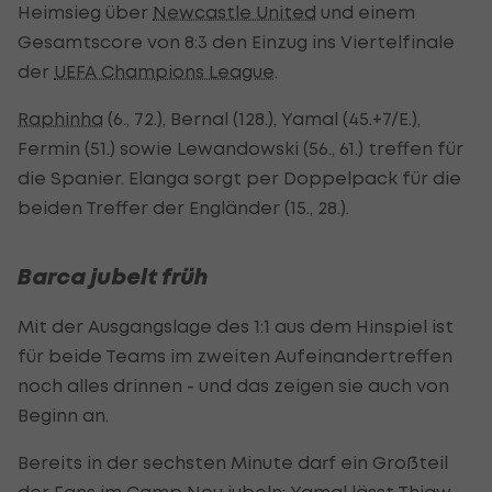
Heimsieg über
Newcastle United
und einem
Gesamtscore von 8:3 den Einzug ins Viertelfinale
der
UEFA Champions League
.
Raphinha
(6., 72.), Bernal (128.), Yamal (45.+7/E.),
Fermin (51.) sowie Lewandowski (56., 61.) treffen für
die Spanier. Elanga sorgt per Doppelpack für die
beiden Treffer der Engländer (15., 28.).
Barca jubelt früh
Mit der Ausgangslage des 1:1 aus dem Hinspiel ist
für beide Teams im zweiten Aufeinandertreffen
noch alles drinnen - und das zeigen sie auch von
Beginn an.
Bereits in der sechsten Minute darf ein Großteil
der Fans im Camp Nou jubeln: Yamal lässt Thiaw