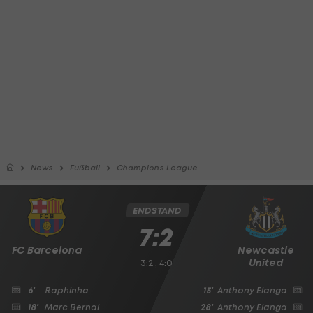
News
Fußball
Champions League
ENDSTAND
7:2
FC Barcelona
Newcastle
United
3:2 , 4:0
6'
Raphinha
15'
Anthony Elanga
18'
Marc Bernal
28'
Anthony Elanga