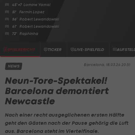
45' +7
Lamine Yamal
51'
Fermin Lopez
56'
Robert Lewandowski
61'
Robert Lewandowski
72'
Raphinha
SPIELBERICHT
TICKER
LIVE-SPIELFELD
AUFSTEL
Barcelona, 18.03.26 20:51
NEWS
Neun-Tore-Spektakel!
Barcelona demontiert
Newcastle
Nach einer recht ausgeglichenen ersten Hälfte
geht den Gästen nach der Pause gehörig die Luft
aus. Barcelona steht im Viertelfinale.