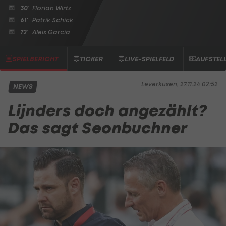
30'
Florian Wirtz
61'
Patrik Schick
72'
Aleix Garcia
SPIELBERICHT
TICKER
LIVE-SPIELFELD
AUFSTEL
Leverkusen, 27.11.24 02:52
NEWS
Lijnders doch angezählt?
Das sagt Seonbuchner