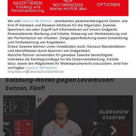
NUR
AKZEPTIEREN
OPTIONEN
NOTWENDIGE
Der Däne hält fest: "Wir sind momentan nicht in
Tracking und
Weiter mit PUR-Abo
Personalisierung
einer Position, in der wir Leverkusen
Wir und
unsere
186
Partner
verarbeiten personenbezogene Daten, wie
herausfordern können. Jetzt ist nicht die Zeit,
Ihre IP-Adresse und Browser-Attribute für die folgenden Zwecke
:
Speichern von oder Zugriff auf Informationen auf einem Endgerät;
Champions-League-Spiele zu gewinnen, sondern
Personalisierte Werbung und Inhalte, Messung von Werbeleistung und
der Performance von Inhalten, Zielgruppenforschung sowie Entwicklung
Bundesliga-Spiele zu gewinnen."
und Verbesserung von Angeboten
.
Diese Zwecke können unter Umständen auch
:
Genaue Standortdaten
und Identifikation durch Scannen von Endgeräten
.
(Text wird unterhalb fortgesetzt)
Manche Partner verwenden für gewisse Zwecke berechtigtes
Interesse als Rechtsgrundlage für die Datenverarbeitung. Details
dazu, sowie die Möglichkeit Ihr Widerspruchsrecht auszuüben, sind hier
verfügbar
:
unsere
186
Partner
Impressum
|
Datenschutzrichtlinie
Salzburg-Noten gegen Leverkusen:
Setzen, Fünf!
SLIDESHOW
STARTEN