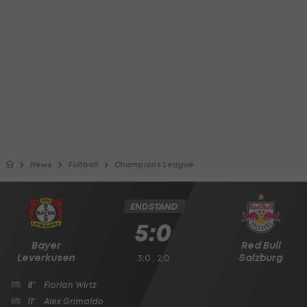
News
Fußball
Champions League
ENDSTAND
5:0
Bayer
Red Bull
Leverkusen
Salzburg
3:0 , 2:0
8'
Florian Wirtz
11'
Alex Grimaldo