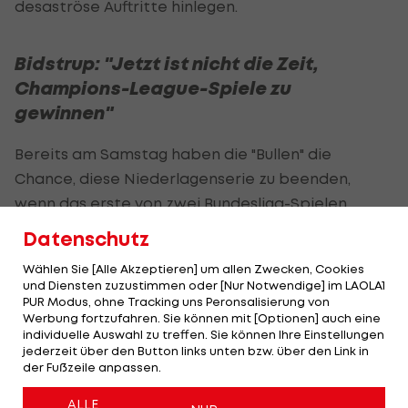
desaströse Auftritte hinlegen.
Bidstrup: "Jetzt ist nicht die Zeit,
Champions-League-Spiele zu
gewinnen"
Bereits am Samstag haben die "Bullen" die
Chance, diese Niederlagenserie zu beenden,
wenn das erste von zwei Bundesliga-Spielen
gegen den
TSV Hartberg
binnen vier Tagen
Datenschutz
ansteht.
Wählen Sie [Alle Akzeptieren] um allen Zwecken, Cookies
und Diensten zuzustimmen oder [Nur Notwendige] im LAOLA1
In der Bundesliga hat man "keine Punkte mehr zu
PUR Modus, ohne Tracking uns Peronsalisierung von
verlieren", wie
Mads Bidstrup
angesichts des
Werbung fortzufahren. Sie können mit [Optionen] auch eine
individuelle Auswahl zu treffen. Sie können Ihre Einstellungen
Umstands, dass die Salzburger nur mehr einen
jederzeit über den Button links unten bzw. über den Link in
Punkt Vorsprung auf den ominösen Strich
der Fußzeile anpassen.
besitzen, richtigerweise erklärt.
ALLE