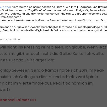
 an, um dann zurückzuziehen. Provozierten die Bayern
6
Partner
verarbeiten personenbezogene Daten, wie Ihre IP-Adresse und Browser-
te?
e
:
Speichern von oder Zugriff auf Informationen auf einem Endgerät; Personalisi
von Werbeleistung und der Performance von Inhalten, Zielgruppenforschung sow
g von Angeboten
.
nnen unter Umständen auch
:
Genaue Standortdaten und Identifikation durch Sca
erwenden für gewisse Zwecke berechtigtes Interesse als Rechtsgrundlage für d
. Details dazu, sowie die Möglichkeit Ihr Widerspruchsrecht auszuüben, sind hie
r
chutzrichtlinie
eo" nicht: "An sich war es unnötig, ich habe nach einer
l nicht ins Pressing reinspielen. Ich glaube, wenn jetz
stürmt, gibt er auch nicht die Gelbe Karte. Ich wollte
s zu spät. Es ist ärgerlich."
 schlau gewesen.
Sergio Ramos
holte sich 2019 im Real-
bsichtlich Gelb, gab dies zu und erhielt zwei Spiele
nicht im Viertelfinale aus, Real flog nämlich im
ewerb.
 Konrad Laimer >>>