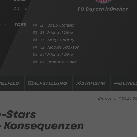
0:3 , 1:3
FC Bayern München
c
12'
Josip Stanisic
22'
Michael Olise
25'
Serge Gnabry
52'
Nicolas Jackson
64'
Michael Olise
67'
Jamal Musiala
PIELFELD
AUFSTELLUNG
STATISTIK
DETAIL
Bergamo, 11.03.26 0
n-Stars
 - Konsequenzen