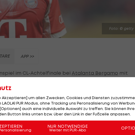
Foto: © getty
TARE
APP >>
spiel im CL-Achtelfinale bei
Atalanta Bergamo
mit
 hatte aber
drei verletzte Spieler
zur Folge. Weiters
hutz
 Gelb-gesperrt zumindest für das Rückspiel aus.
le Akzeptieren] um allen Zwecken, Cookies und Diensten zuzustimme
n Journalisten die Vermutung nahe, Kimmich und Olise
 LAOLA1 PUR Modus, ohne Tracking uns Peronsalisierung von Werbung
[Optionen] auch eine individuelle Auswahl zu treffen. Sie können Ihre
b, damit sie in ein mögliches Viertelfinale ohne
den Button links unten bzw. über den Link in der Fußzeile anpassen.
ZEPTIEREN
NUR NOTWENDIGE
OPTI
Personalisierung
Weiter mit PUR-Abo
r Ecke zu lange Zeit, Kimmich führte einen Freistoß sechs