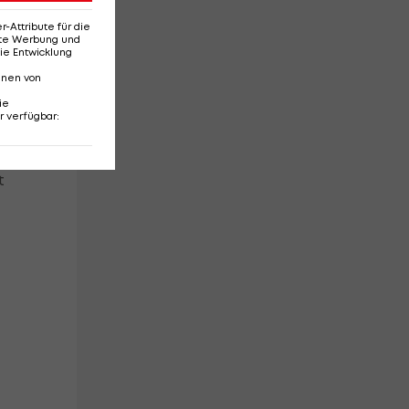
-
Attribute für die
erte Werbung und
ie Entwicklung
nnen von
ie
r verfügbar
:
t