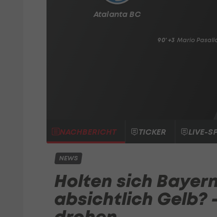
Atalanta BC
90' +3
Mario Pasali
NACHBERICHT
TICKER
LIVE-S
NEWS
Holten sich Bayer
absichtlich Gelb?
drohen