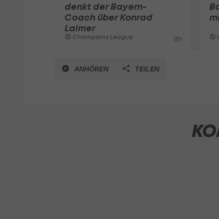
denkt der Bayern-
B
Coach über Konrad
mi
Laimer
Champions League
1
ANHÖREN
TEILEN
KO