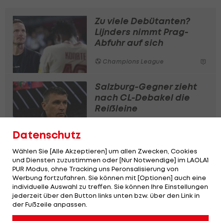
Zu viele Debütanten?
Lijnders nimmt Prag-
Abfuhr auf sich
Champions League
Salzburg-Gegner zieht
nach CL-Debakel die
Reißleine
Champions League
Datenschutz
Sabitzer unzufrieden!
Wählen Sie [Alle Akzeptieren] um allen Zwecken, Cookies
und Diensten zuzustimmen oder [Nur Notwendige] im LAOLA1
BVB diskutiert über ÖFB-
PUR Modus, ohne Tracking uns Peronsalisierung von
Star
Werbung fortzufahren. Sie können mit [Optionen] auch eine
individuelle Auswahl zu treffen. Sie können Ihre Einstellungen
Champions League
jederzeit über den Button links unten bzw. über den Link in
der Fußzeile anpassen.
Spielerstreik?