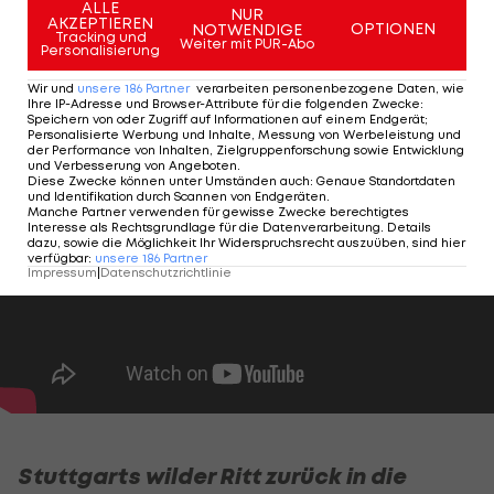
ALLE
Außenverteidiger-Duo
NUR
AKZEPTIEREN
OPTIONEN
NOTWENDIGE
Tracking und
stärkt Rodri den Rücken
Weiter mit PUR-Abo
Personalisierung
Champions League
Wir und
unsere
186
Partner
verarbeiten personenbezogene Daten, wie
Ihre IP-Adresse und Browser-Attribute für die folgenden Zwecke
:
Speichern von oder Zugriff auf Informationen auf einem Endgerät;
Personalisierte Werbung und Inhalte, Messung von Werbeleistung und
der Performance von Inhalten, Zielgruppenforschung sowie Entwicklung
und Verbesserung von Angeboten
.
Diese Zwecke können unter Umständen auch
:
Genaue Standortdaten
und Identifikation durch Scannen von Endgeräten
.
Manche Partner verwenden für gewisse Zwecke berechtigtes
Interesse als Rechtsgrundlage für die Datenverarbeitung. Details
dazu, sowie die Möglichkeit Ihr Widerspruchsrecht auszuüben, sind hier
verfügbar
:
unsere
186
Partner
Impressum
|
Datenschutzrichtlinie
Stuttgarts wilder Ritt zurück in die