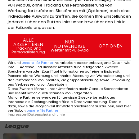
PUR Modus, ohne Tracking uns Peronsalisierung von
Werbung fortzufahren. Sie können mit [Optionen] auch eine
individuelle Auswahl zu treffen. Sie können Ihre Einstellungen
jederzeit über den Button links unten bzw. über den Link in
Kein versöhnlicher CL-
der Fußzeile anpassen.
Abschluss für Salzburg
ALLE
gegen Atletico
NUR
AKZEPTIEREN
OPTIONEN
NOTWENDIGE
Tracking und
Weiter mit PUR-Abo
Personalisierung
Champions League
Wir und
unsere
186
Partner
verarbeiten personenbezogene Daten, wie
Ihre IP-Adresse und Browser-Attribute für die folgenden Zwecke
:
Malic schießt Sturm
Speichern von oder Zugriff auf Informationen auf einem Endgerät;
Graz zu Sieg über RB
Personalisierte Werbung und Inhalte, Messung von Werbeleistung und
der Performance von Inhalten, Zielgruppenforschung sowie Entwicklung
Leipzig
und Verbesserung von Angeboten
.
Diese Zwecke können unter Umständen auch
:
Genaue Standortdaten
und Identifikation durch Scannen von Endgeräten
.
Champions League
Manche Partner verwenden für gewisse Zwecke berechtigtes
Interesse als Rechtsgrundlage für die Datenverarbeitung. Details
dazu, sowie die Möglichkeit Ihr Widerspruchsrecht auszuüben, sind hier
verfügbar
:
unsere
186
Partner
Impressum
|
Datenschutzrichtlinie
Die ältesten Torschützen der Champions
League