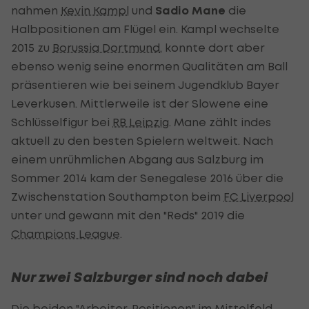
nahmen
Kevin Kampl
und
Sadio Mane
die
Halbpositionen am Flügel ein. Kampl wechselte
2015 zu
Borussia Dortmund
, konnte dort aber
ebenso wenig seine enormen Qualitäten am Ball
präsentieren wie bei seinem Jugendklub Bayer
Leverkusen. Mittlerweile ist der Slowene eine
Schlüsselfigur bei
RB Leipzig
. Mane zählt indes
aktuell zu den besten Spielern weltweit. Nach
einem unrühmlichen Abgang aus Salzburg im
Sommer 2014 kam der Senegalese 2016 über die
Zwischenstation Southampton beim
FC Liverpool
unter und gewann mit den "Reds" 2019 die
Champions League
.
Nur zwei Salzburger sind noch dabei
Die beiden "Arbeiter-Positionen" im Mittelfeld