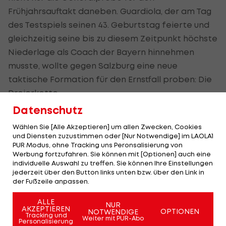
Frühjahrsauftakt daneben. Guardiola, der am Tag
des Testspiels seinen 43. Geburtstag feierte und
gleichzeitig seine bis zu diesem Zeitpunkt höchste
Niederlage als Coach der Bayern hinnehmen
musste, wollte gegen Salzburg eine neue
taktische Formation für den Ernstfall proben: Die
Dreierkette.
Datenschutz
Der Katalane ließ den deutschen Rekordmeister
Wählen Sie [Alle Akzeptieren] um allen Zwecken, Cookies
im Winter-Trainingslager in Doha 2014 das 3-4-3
und Diensten zuzustimmen oder [Nur Notwendige] im LAOLA1
trainieren, der heutige Manchester-City-Trainer
PUR Modus, ohne Tracking uns Peronsalisierung von
Werbung fortzufahren. Sie können mit [Optionen] auch eine
erhoffte sich durch den extra Spieler im Mittelfeld
individuelle Auswahl zu treffen. Sie können Ihre Einstellungen
noch mehr Dominanz im Ballbesitz - doch die
jederzeit über den Button links unten bzw. über den Link in
der Fußzeile anpassen.
Salzburger zeigten dem Weltklasse-Coach schnell
die Grenzen des Systems auf. Defensiv agierte die
ALLE
NUR
AKZEPTIEREN
damals aus den besten drei Innenverteidigern im
OPTIONEN
NOTWENDIGE
Tracking und
Weiter mit PUR-Abo
Personalisierung
Kader gebildete Dreierkette inferior, gegen die