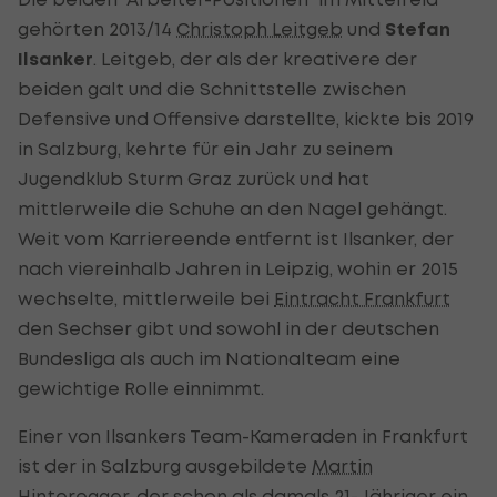
gehörten 2013/14
Christoph Leitgeb
und
Stefan
Ilsanker
. Leitgeb, der als der kreativere der
beiden galt und die Schnittstelle zwischen
Defensive und Offensive darstellte, kickte bis 2019
in Salzburg, kehrte für ein Jahr zu seinem
Jugendklub Sturm Graz zurück und hat
mittlerweile die Schuhe an den Nagel gehängt.
Weit vom Karriereende entfernt ist Ilsanker, der
nach viereinhalb Jahren in Leipzig, wohin er 2015
wechselte, mittlerweile bei
Eintracht Frankfurt
den Sechser gibt und sowohl in der deutschen
Bundesliga als auch im Nationalteam eine
gewichtige Rolle einnimmt.
Einer von Ilsankers Team-Kameraden in Frankfurt
ist der in Salzburg ausgebildete
Martin
Hinteregger
, der schon als damals 21-Jähriger ein