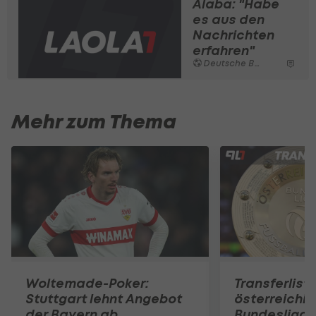
Alaba: "Habe
es aus den
Nachrichten
erfahren"
Deutsche Bundesliga
Mehr zum Thema
Woltemade-Poker:
Transferlist
Stuttgart lehnt Angebot
österreichi
der Bayern ab
Bundesliga