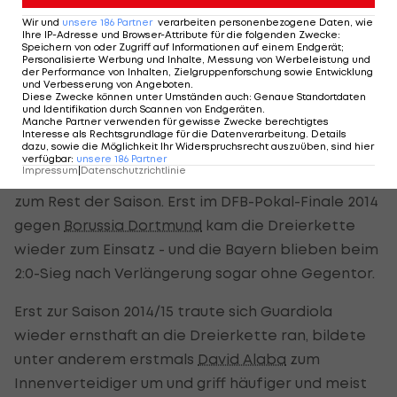
schnellen Salzburger wirkten Martinez, Dante und
Wir und
unsere
186
Partner
verarbeiten personenbezogene Daten, wie
Ihre IP-Adresse und Browser-Attribute für die folgenden Zwecke
:
selbst der einst so sprintstarke Boateng völlig
Speichern von oder Zugriff auf Informationen auf einem Endgerät;
Personalisierte Werbung und Inhalte, Messung von Werbeleistung und
überfordert.
der Performance von Inhalten, Zielgruppenforschung sowie Entwicklung
und Verbesserung von Angeboten
.
Diese Zwecke können unter Umständen auch
:
Genaue Standortdaten
Auch Guardiola musste schnell einsehen, dass
und Identifikation durch Scannen von Endgeräten
.
Manche Partner verwenden für gewisse Zwecke berechtigtes
dieses Experiment gescheitert war. Schon nach 25
Interesse als Rechtsgrundlage für die Datenverarbeitung. Details
dazu, sowie die Möglichkeit Ihr Widerspruchsrecht auszuüben, sind hier
Minuten stellte der Katalane wieder auf
verfügbar
:
unsere
186
Partner
Impressum
|
Datenschutzrichtlinie
Viererkette um und beließ es dabei auch fast bis
zum Rest der Saison. Erst im DFB-Pokal-Finale 2014
gegen
Borussia Dortmund
kam die Dreierkette
wieder zum Einsatz - und die Bayern blieben beim
2:0-Sieg nach Verlängerung sogar ohne Gegentor.
Erst zur Saison 2014/15 traute sich Guardiola
wieder ernsthaft an die Dreierkette ran, bildete
unter anderem erstmals
David Alaba
zum
Innenverteidiger um und griff häufiger und meist