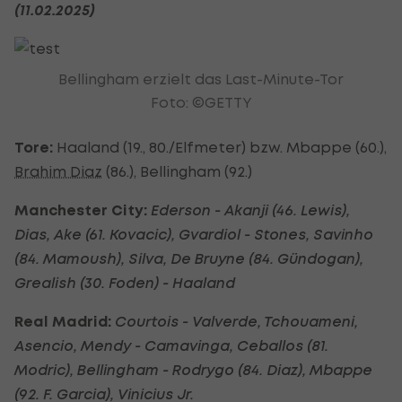
(11.02.2025)
Bellingham erzielt das Last-Minute-Tor
Foto: ©GETTY
Tore:
Haaland (19., 80./Elfmeter) bzw. Mbappe (60.),
Brahim Diaz
(86.), Bellingham (92.)
Manchester City:
Ederson - Akanji (46. Lewis),
Dias, Ake (61. Kovacic), Gvardiol - Stones, Savinho
(84. Mamoush), Silva, De Bruyne (84. Gündogan),
Grealish (30. Foden) - Haaland
Real Madrid:
Courtois - Valverde, Tchouameni,
Asencio, Mendy - Camavinga, Ceballos (81.
Modric), Bellingham - Rodrygo (84. Diaz), Mbappe
(92. F. Garcia), Vinicius Jr.