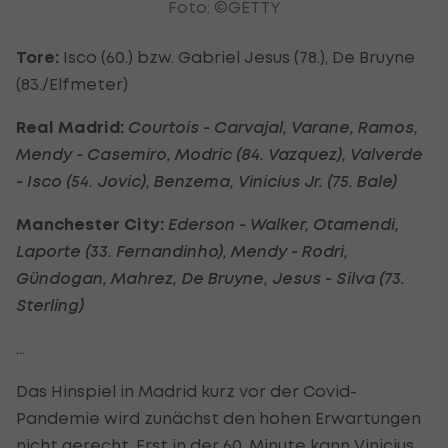
Foto: ©GETTY
Tore:
Isco (60.) bzw. Gabriel Jesus (78.), De Bruyne
(83./Elfmeter)
Real Madrid:
Courtois - Carvajal, Varane, Ramos,
Mendy - Casemiro, Modric (84. Vazquez), Valverde
- Isco (54. Jovic), Benzema, Vinicius Jr. (75. Bale)
Manchester City:
Ederson - Walker, Otamendi,
Laporte (33. Fernandinho), Mendy - Rodri,
Gündogan, Mahrez, De Bruyne, Jesus - Silva (73.
Sterling)
...
Das Hinspiel in Madrid kurz vor der Covid-
Pandemie wird zunächst den hohen Erwartungen
nicht gerecht. Erst in der 60. Minute kann
Vinicius