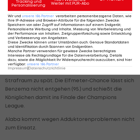
Tracking und
Weiter mit PUR-Abo
Personalisierung
Dann schlägt die Stunde von Rodrygo: Ein
Camavinga-Zuspiel leitet Benzema direkt in die
Wir und
unsere
186
Partner
verarbeiten personenbezogene Daten, wie
Ihre IP-Adresse und Browser-Attribute für die folgenden Zwecke
:
Mitte weiter, wo Rodyrgo vollendet. Keine zwei
Speichern von oder Zugriff auf Informationen auf einem Endgerät;
Personalisierte Werbung und Inhalte, Messung von Werbeleistung und
Minuten später köpfelt der 21-jährige Brasilianer
der Performance von Inhalten, Zielgruppenforschung sowie Entwicklung
und Verbesserung von Angeboten
.
nach Carvajal-Flanke erneut ein - Verlängerung!
Diese Zwecke können unter Umständen auch
:
Genaue Standortdaten
und Identifikation durch Scannen von Endgeräten
.
Manche Partner verwenden für gewisse Zwecke berechtigtes
Auch am 3:1 in der Verlängerung ist Rodrygo
Interesse als Rechtsgrundlage für die Datenverarbeitung. Details
dazu, sowie die Möglichkeit Ihr Widerspruchsrecht auszuüben, sind hier
mitbeteiligt. Nach seinem Pass in den Rückraum
verfügbar
:
unsere
186
Partner
Impressum
|
Datenschutzrichtlinie
kommt Ruben Dias im Duell mit Benzema im
Strafraum zu spät. Die Elfmeter-Chance lässt sich
Benzema nicht entgehen (95.) und schießt die
Königlichen damit ins Finale der Champions
League.
Alaba kommt wegen Adduktorenproblemen nicht
zum Einsatz.