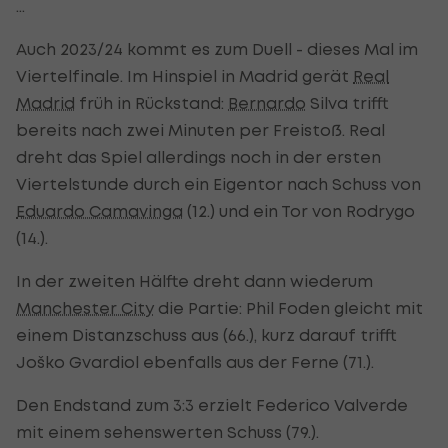
...
Auch 2023/24 kommt es zum Duell - dieses Mal im
Viertelfinale. Im Hinspiel in Madrid gerät
Real
Madrid
früh in Rückstand:
Bernardo
Silva trifft
bereits nach zwei Minuten per Freistoß. Real
dreht das Spiel allerdings noch in der ersten
Viertelstunde durch ein Eigentor nach Schuss von
Eduardo Camavinga
(12.) und ein Tor von Rodrygo
(14.).
In der zweiten Hälfte dreht dann wiederum
Manchester City
die Partie: Phil Foden gleicht mit
einem Distanzschuss aus (66.), kurz darauf trifft
Joško Gvardiol ebenfalls aus der Ferne (71.).
Den Endstand zum 3:3 erzielt Federico Valverde
mit einem sehenswerten Schuss (79.).