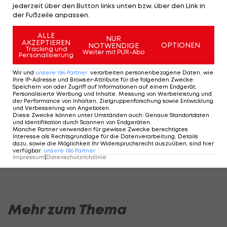
jederzeit über den Button links unten bzw. über den Link in
Meister Sturm Graz einstecken.
der Fußzeile anpassen.
Die Steirer, das Überraschungsteam in der
ALLE
NUR
AKZEPTIEREN
OPTIONEN
NOTWENDIGE
Meistergruppe, haben die jüngsten drei Duelle mit
Tracking und
Weiter mit PUR-Abo
Personalisierung
den Violetten gewonnen und sind in der
Bundesliga seit Ende November und damit sieben
Wir und
unsere
186
Partner
verarbeiten personenbezogene Daten, wie
Ihre IP-Adresse und Browser-Attribute für die folgenden Zwecke
:
Spielen ungeschlagen.
Speichern von oder Zugriff auf Informationen auf einem Endgerät;
Personalisierte Werbung und Inhalte, Messung von Werbeleistung und
der Performance von Inhalten, Zielgruppenforschung sowie Entwicklung
und Verbesserung von Angeboten
.
Diese Zwecke können unter Umständen auch
:
Genaue Standortdaten
und Identifikation durch Scannen von Endgeräten
.
Am Stammtisch bei Andy Ogris:
LASK-Traumstart: S
Manche Partner verwenden für gewisse Zwecke berechtigtes
Interesse als Rechtsgrundlage für die Datenverarbeitung. Details
Christopher Knett
Titelfavorit?
dazu, sowie die Möglichkeit Ihr Widerspruchsrecht auszuüben, sind hier
verfügbar
:
unsere
186
Partner
Stammtisch
Ansakonferenz
Impressum
|
Datenschutzrichtlinie
Mehr zum Thema