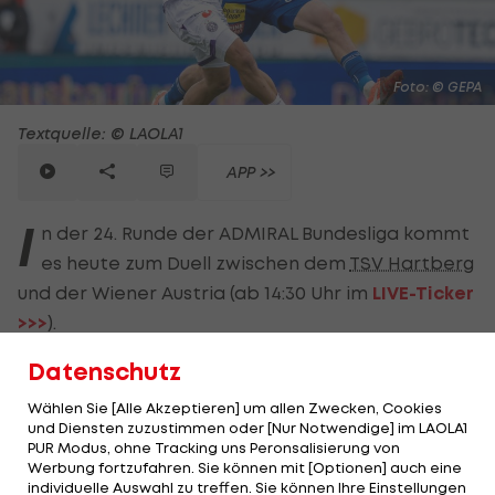
Foto: © GEPA
Textquelle: © LAOLA1
APP >>
I
n der 24. Runde der ADMIRAL Bundesliga kommt
es heute zum Duell zwischen dem
TSV Hartberg
und der Wiener Austria (ab 14:30 Uhr im
LIVE-Ticker
>>>
).
Datenschutz
Zuletzt zeigten die Hartberger gegen den
formstarken
LASK
eine richtig gute Performance
Wählen Sie [Alle Akzeptieren] um allen Zwecken, Cookies
und holten ein Unentschieden. Die Austria
und Diensten zuzustimmen oder [Nur Notwendige] im LAOLA1
PUR Modus, ohne Tracking uns Peronsalisierung von
hingegen musste ausgerechnet an ihrem 115.
Werbung fortzufahren. Sie können mit [Optionen] auch eine
Geburtstag eine bittere 2:5‑Niederlage gegen
individuelle Auswahl zu treffen. Sie können Ihre Einstellungen