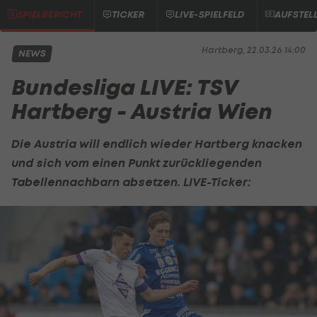
SPIELBERICHT
TICKER
LIVE-SPIELFELD
AUFSTEL
Hartberg, 22.03.26 14:00
NEWS
Bundesliga LIVE: TSV
Hartberg - Austria Wien
Die Austria will endlich wieder Hartberg knacken
und sich vom einen Punkt zurückliegenden
Tabellennachbarn absetzen. LIVE-Ticker: