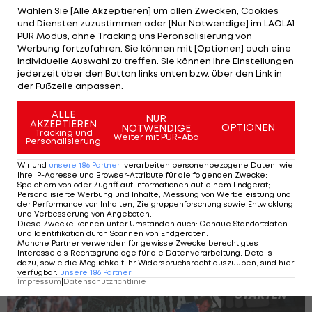
Mit einer schwachen ersten Halbzeit ging man
Wählen Sie [Alle Akzeptieren] um allen Zwecken, Cookies
und Diensten zuzustimmen oder [Nur Notwendige] im LAOLA1
gegen den WAC mit 1:3 unter, behält aber nach
PUR Modus, ohne Tracking uns Peronsalisierung von
wie vor die Tabellenführung, Rapid ist auf Platz
Werbung fortzufahren. Sie können mit [Optionen] auch eine
individuelle Auswahl zu treffen. Sie können Ihre Einstellungen
drei zu finden.
jederzeit über den Button links unten bzw. über den Link in
der Fußzeile anpassen.
Das erste Saisonduell konnte Rapid mit 2:1 in Graz
für sich entscheiden.
ALLE
NUR
AKZEPTIEREN
OPTIONEN
NOTWENDIGE
Tracking und
Weiter mit PUR-Abo
Personalisierung
Tabelle der ADMIRAL Bundesliga >>>
Wir und
unsere
186
Partner
verarbeiten personenbezogene Daten, wie
Ihre IP-Adresse und Browser-Attribute für die folgenden Zwecke
:
LIVE-Ticker:
Speichern von oder Zugriff auf Informationen auf einem Endgerät;
Personalisierte Werbung und Inhalte, Messung von Werbeleistung und
der Performance von Inhalten, Zielgruppenforschung sowie Entwicklung
und Verbesserung von Angeboten
.
Sturm vs. Rapid: Die besten Fan-Bilder
Diese Zwecke können unter Umständen auch
:
Genaue Standortdaten
und Identifikation durch Scannen von Endgeräten
.
Manche Partner verwenden für gewisse Zwecke berechtigtes
Interesse als Rechtsgrundlage für die Datenverarbeitung. Details
dazu, sowie die Möglichkeit Ihr Widerspruchsrecht auszuüben, sind hier
verfügbar
:
unsere
186
Partner
SLIDESHOW
Impressum
|
Datenschutzrichtlinie
STARTEN