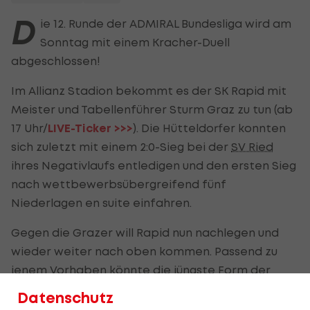
D
ie 12. Runde der ADMIRAL Bundesliga wird am
Sonntag mit einem Kracher-Duell
abgeschlossen!
Im Allianz Stadion bekommt es der SK Rapid mit
Meister und Tabellenführer Sturm Graz zu tun (ab
17 Uhr/
LIVE-Ticker >>>
). Die Hütteldorfer konnten
sich zuletzt mit einem 2:0-Sieg bei der
SV Ried
ihres Negativlaufs entledigen und den ersten Sieg
nach wettbewerbsübergreifend fünf
Niederlagen en suite einfahren.
Gegen die Grazer will Rapid nun nachlegen und
wieder weiter nach oben kommen. Passend zu
jenem Vorhaben könnte die jüngste Form der
"Blackies" in der Liga sein.
Datenschutz