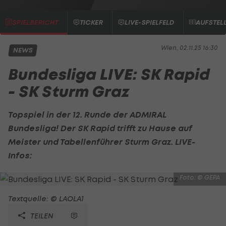
SPIELBERICHT
TICKER
LIVE-SPIELFELD
AUFSTEL
Wien, 02.11.25 16:30
NEWS
Bundesliga LIVE: SK Rapid
- SK Sturm Graz
Topspiel in der 12. Runde der ADMIRAL
Bundesliga! Der SK Rapid trifft zu Hause auf
Meister und Tabellenführer Sturm Graz. LIVE-
Infos:
Foto: © GEPA
Textquelle: © LAOLA1
TEILEN