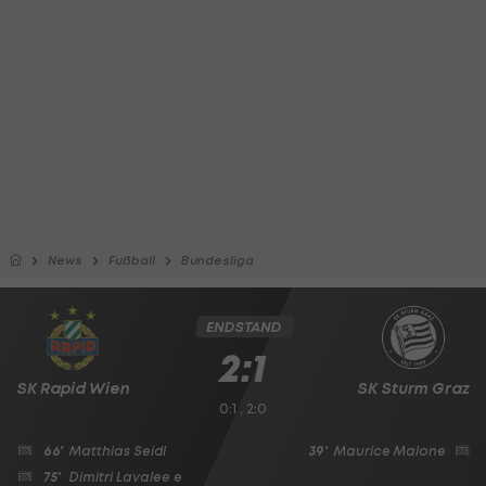
News
Fußball
Bundesliga
ENDSTAND
2:1
SK Rapid Wien
SK Sturm Graz
0:1 , 2:0
66'
Matthias Seidl
39'
Maurice Malone
75'
Dimitri Lavalee
e