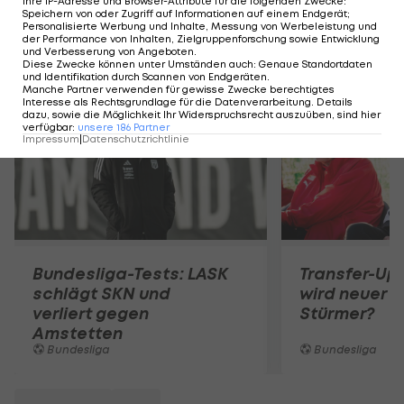
Ihre IP-Adresse und Browser-Attribute für die folgenden Zwecke
:
Speichern von oder Zugriff auf Informationen auf einem Endgerät;
Personalisierte Werbung und Inhalte, Messung von Werbeleistung und
der Performance von Inhalten, Zielgruppenforschung sowie Entwicklung
und Verbesserung von Angeboten
.
Mehr zum Thema
Diese Zwecke können unter Umständen auch
:
Genaue Standortdaten
und Identifikation durch Scannen von Endgeräten
.
Manche Partner verwenden für gewisse Zwecke berechtigtes
Interesse als Rechtsgrundlage für die Datenverarbeitung. Details
dazu, sowie die Möglichkeit Ihr Widerspruchsrecht auszuüben, sind hier
verfügbar
:
unsere
186
Partner
Impressum
|
Datenschutzrichtlinie
Bundesliga-Tests: LASK
Transfer-Up
schlägt SKN und
wird neuer R
verliert gegen
Stürmer?
Amstetten
Bundesliga
Bundesliga