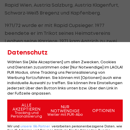
Rapid Wien, Austria Salzburg, Austria Klagenfurt,
Schwarz-Weiß Bregenz und Kapfenberg.
1971/72 wurde er mit Rapid Cupsieger. 1977
beendete er im Trikot seines Heimatvereins
Leoben seine Karriere. 1971 kam Antrich zu zwei
Länderspiele für Österreich.
Datenschutz
Wählen Sie [Alle Akzeptieren] um allen Zwecken, Cookies
SCR-Coach Klauß
und Diensten zuzustimmen oder [Nur Notwendige] im LAOLA1
mahnt: "Nicht zu sehr
PUR Modus, ohne Tracking uns Peronsalisierung von
fliegen!"
Werbung fortzufahren. Sie können mit [Optionen] auch eine
individuelle Auswahl zu treffen. Sie können Ihre Einstellungen
jederzeit über den Button links unten bzw. über den Link in
Bundesliga
der Fußzeile anpassen.
Rapid verzichtet
ALLE
NUR
AKZEPTIEREN
erstmals auf
OPTIONEN
NOTWENDIGE
Tracking und
Weiter mit PUR-Abo
Österreicher-Topf
Personalisierung
Wir und
unsere
186
Partner
verarbeiten personenbezogene Daten, wie
Bundesliga