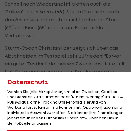
Schnell nach Wiederanpfiff treffen auch die
"Falken" durch Kavaz (48.). Sturm lässt sich durch
den Anschlusstreffer aber nicht irritieren. Stosic
(62.) und Kiedl (68.) sorgen am Ende für klare
Verhältnisse.
Sturm-Coach
Christian Ilzer
zeigt sich über das
Abschneiden im Testspiel sehr zufrieden: "Es war
ein guter Testlauf, der seinen Zweck absolut erfüllt
hat. Es kamen neben einigen Spielern von der
zweiten Mannschaft auch unsere beiden
Datenschutz
Neuzugänge Yalcouyé und Yardımcı zum Einsatz."
Wählen Sie [Alle Akzeptieren] um allen Zwecken, Cookies
und Diensten zuzustimmen oder [Nur Notwendige] im LAOLA1
Ilzer weiter: "Wir wissen jetzt genau, wo beide
PUR Modus, ohne Tracking uns Peronsalisierung von
Spieler stehen und woran wir arbeiten müssen. Es
Werbung fortzufahren. Sie können mit [Optionen] auch eine
individuelle Auswahl zu treffen. Sie können Ihre Einstellungen
war eine gute Trainingseinheit mit hoher
jederzeit über den Button links unten bzw. über den Link in
Intensität gegen einen guten Gegner – und das
der Fußzeile anpassen.