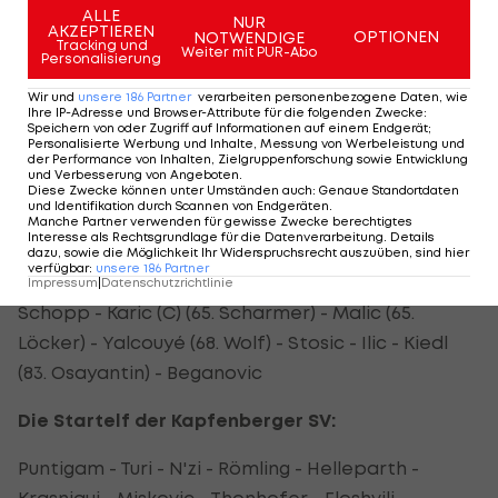
zum Abschluss dreier Belastungstage."
ALLE
NUR
AKZEPTIEREN
OPTIONEN
NOTWENDIGE
Tracking und
Weiter mit PUR-Abo
Personalisierung
Die Startelf von SK Sturm Graz:
Wir und
unsere
186
Partner
verarbeiten personenbezogene Daten, wie
Ihre IP-Adresse und Browser-Attribute für die folgenden Zwecke
:
Khudyakov - Malic - Aiwu - Lavalée - Karic -
Speichern von oder Zugriff auf Informationen auf einem Endgerät;
Personalisierte Werbung und Inhalte, Messung von Werbeleistung und
Yalcouyé - Geyrhofer - Hierländer (C) - Koita -
der Performance von Inhalten, Zielgruppenforschung sowie Entwicklung
und Verbesserung von Angeboten
.
Sarkaria - Yardımcı
Diese Zwecke können unter Umständen auch
:
Genaue Standortdaten
und Identifikation durch Scannen von Endgeräten
.
Manche Partner verwenden für gewisse Zwecke berechtigtes
Sturm-Aufstellung in der zweiten Halbzeit:
Interesse als Rechtsgrundlage für die Datenverarbeitung. Details
dazu, sowie die Möglichkeit Ihr Widerspruchsrecht auszuüben, sind hier
verfügbar
:
unsere
186
Partner
Khudyakov - Ulreich - Geyrhofer (78. Heuserer) -
Impressum
|
Datenschutzrichtlinie
Schopp - Karic (C) (65. Scharmer) - Malic (65.
Löcker) - Yalcouyé (68. Wolf) - Stosic - Ilic - Kiedl
(83. Osayantin) - Beganovic
Die Startelf der Kapfenberger SV:
Puntigam - Turi - N'zi - Römling - Helleparth -
Krasniqui - Miskovic - Thonhofer - Eloshvili -