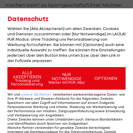
machen kann", so Sportgeschäftsführer Michael
Parensen.
Datenschutz
Vater Alexander verbuchte zwischen 1998 und
Wählen Sie [Alle Akzeptieren] um allen Zwecken, Cookies
2003 fünf Einsätze für die Profis der Steirer. 1999
und Diensten zuzustimmen oder [Nur Notwendige] im LAOLA1
PUR Modus, ohne Tracking uns Peronsalisierung von
konnte er die österreichische Meisterschaft
Werbung fortzufahren. Sie können mit [Optionen] auch eine
bejubeln.
individuelle Auswahl zu treffen. Sie können Ihre Einstellungen
jederzeit über den Button links unten bzw. über den Link in
der Fußzeile anpassen.
Auch Torjäger bleibt an Bord
ALLE
NUR
AKZEPTIEREN
OPTIONEN
NOTWENDIGE
Tracking und
Kante wechselte 2023 aus der WAC-Jugend in die
Weiter mit PUR-Abo
Personalisierung
Murstadt. Mit acht Treffern aus zwölf Spielen ist
Wir und
unsere
186
Partner
verarbeiten personenbezogene Daten, wie
er in der U18-ÖFB-Jugendliga bester Torjäger. Für
Ihre IP-Adresse und Browser-Attribute für die folgenden Zwecke
:
Speichern von oder Zugriff auf Informationen auf einem Endgerät;
Sturm II kam der Gambier bereits sieben Mal zum
Personalisierte Werbung und Inhalte, Messung von Werbeleistung und
der Performance von Inhalten, Zielgruppenforschung sowie Entwicklung
Zug.
und Verbesserung von Angeboten
.
Diese Zwecke können unter Umständen auch
:
Genaue Standortdaten
und Identifikation durch Scannen von Endgeräten
.
"Abdoulie zeigt vor allem im Eins-gegen-Eins
Manche Partner verwenden für gewisse Zwecke berechtigtes
Interesse als Rechtsgrundlage für die Datenverarbeitung. Details