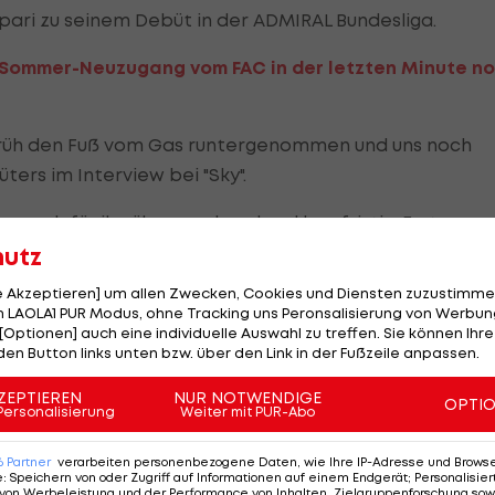
ari zu seinem Debüt in der ADMIRAL Bundesliga.
r Sommer-Neuzugang vom FAC in der letzten Minute n
u früh den Fuß vom Gas runtergenommen und uns noch
üters im Interview bei "Sky".
am auch für ihn überraschend und kurzfristig. Erst am
ar riesig: "Weil Bundesliga spielen ist doch was sehr
hutz
le Akzeptieren] um allen Zwecken, Cookies und Diensten zuzustimme
 LAOLA1 PUR Modus, ohne Tracking uns Peronsalisierung von Werbung
ieden. Ob er davon ausgeht, weiterhin die Nummer eins
[Optionen] auch eine individuelle Auswahl zu treffen. Sie können Ihre
den Button links unten bzw. über den Link in der Fußzeile anpassen.
ntscheidet der Trainer. Aber ich glaube, ich hab' heute
ZEPTIEREN
NUR NOTWENDIGE
OPTI
Personalisierung
Weiter mit PUR-Abo
6
Partner
verarbeiten personenbezogene Daten, wie Ihre IP-Adresse und Browser-
e
:
Speichern von oder Zugriff auf Informationen auf einem Endgerät; Personalisi
von Werbeleistung und der Performance von Inhalten, Zielgruppenforschung sow