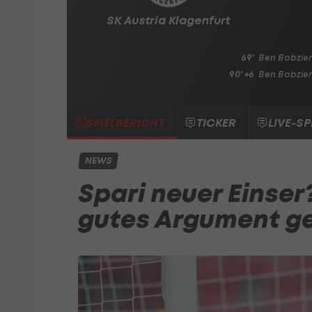
SK Austria Klagenfurt
69'
Ben Bobzie
90' +6
Ben Bobzie
SPIELBERICHT
TICKER
LIVE-SP
NEWS
Spari neuer Einser
gutes Argument ge