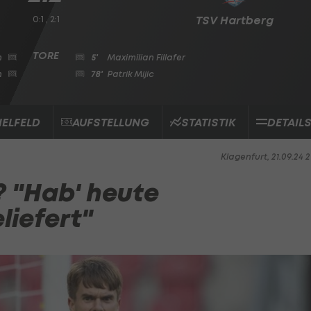
0:1 , 2:1
TSV Hartberg
n
5'
Maximilian Fillafer
n
78'
Patrik Mijic
IELFELD
AUFSTELLUNG
STATISTIK
DETAIL
Klagenfurt, 21.09.24 2
? "Hab' heute
liefert"