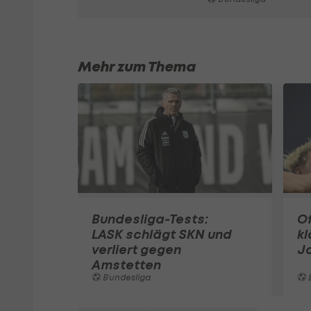
Mehr zum Thema
Bundesliga-Tests:
Of
LASK schlägt SKN und
kl
verliert gegen
J
Amstetten
Bundesliga