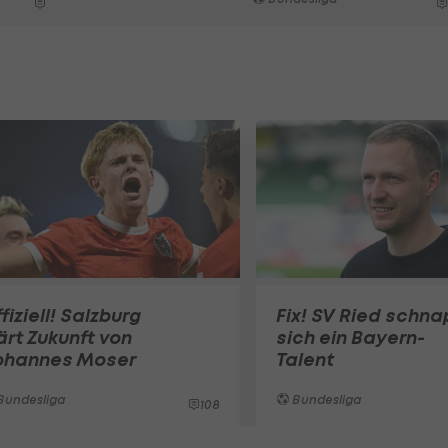
fiziell! Salzburg
Fix! SV Ried schna
ärt Zukunft von
sich ein Bayern-
ohannes Moser
Talent
Bundesliga
Bundesliga
108