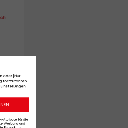
och
n oder [Nur
 fortzufahren.
 Einstellungen
ONEN
Attribute für die
erte Werbung und
ie Entwicklung