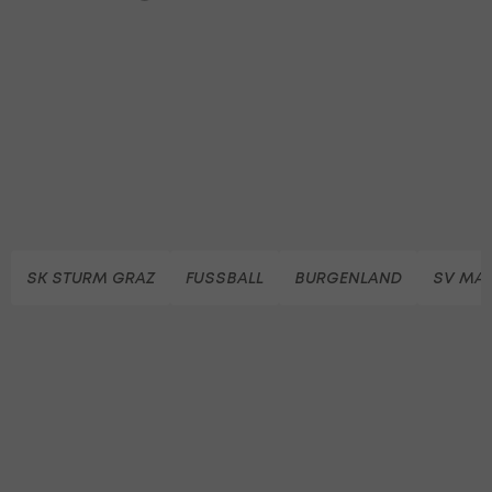
SK STURM GRAZ
FUSSBALL
BURGENLAND
SV MA