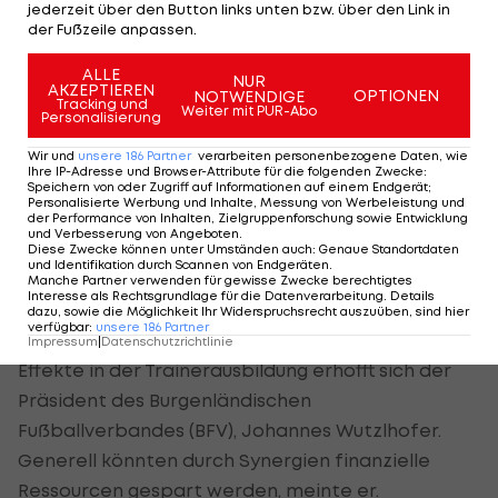
jederzeit über den Button links unten bzw. über den Link in
Bundesland und im vertrauten Umfeld ihrer
der Fußzeile anpassen.
Familien ausgebildet werden können.
ALLE
NUR
AKZEPTIEREN
OPTIONEN
NOTWENDIGE
Tracking und
Weiter mit PUR-Abo
Jährliches Trainingslager geplant
Personalisierung
Wir und
unsere
186
Partner
verarbeiten personenbezogene Daten, wie
"Wir wollen die Spitzenentwicklung noch weiter
Ihre IP-Adresse und Browser-Attribute für die folgenden Zwecke
:
Speichern von oder Zugriff auf Informationen auf einem Endgerät;
stärken und fördern", sagte Jauk. Einbringen
Personalisierte Werbung und Inhalte, Messung von Werbeleistung und
der Performance von Inhalten, Zielgruppenforschung sowie Entwicklung
werde man sich auch im ärztlichen und
und Verbesserung von Angeboten
.
Diese Zwecke können unter Umständen auch
:
Genaue Standortdaten
sportpsychologischen Bereich.
und Identifikation durch Scannen von Endgeräten
.
Manche Partner verwenden für gewisse Zwecke berechtigtes
Interesse als Rechtsgrundlage für die Datenverarbeitung. Details
Einmal im Jahr wird Sturm außerdem ein
dazu, sowie die Möglichkeit Ihr Widerspruchsrecht auszuüben, sind hier
verfügbar
:
unsere
186
Partner
Trainingslager im Burgenland abhalten. Positive
Impressum
|
Datenschutzrichtlinie
Effekte in der Trainerausbildung erhofft sich der
Präsident des Burgenländischen
Fußballverbandes (BFV), Johannes Wutzlhofer.
Generell könnten durch Synergien finanzielle
Ressourcen gespart werden, meinte er.