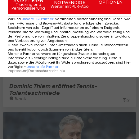
AKZEPTIEREN
OPTIONEN
NOTWENDIGE
Tracking und
Weiter mit PUR-Abo
Personalisierung
Wir und
unsere
186
Partner
verarbeiten personenbezogene Daten, wie
Ihre IP-Adresse und Browser-Attribute für die folgenden Zwecke
:
Speichern von oder Zugriff auf Informationen auf einem Endgerät;
Personalisierte Werbung und Inhalte, Messung von Werbeleistung und
der Performance von Inhalten, Zielgruppenforschung sowie Entwicklung
und Verbesserung von Angeboten
.
Diese Zwecke können unter Umständen auch
:
Genaue Standortdaten
und Identifikation durch Scannen von Endgeräten
.
Manche Partner verwenden für gewisse Zwecke berechtigtes
Interesse als Rechtsgrundlage für die Datenverarbeitung. Details
dazu, sowie die Möglichkeit Ihr Widerspruchsrecht auszuüben, sind hier
verfügbar
:
unsere
186
Partner
Impressum
|
Datenschutzrichtlinie
Dominic Thiem eröffnet Tennis-
Talenteschmiede
Tennis
12