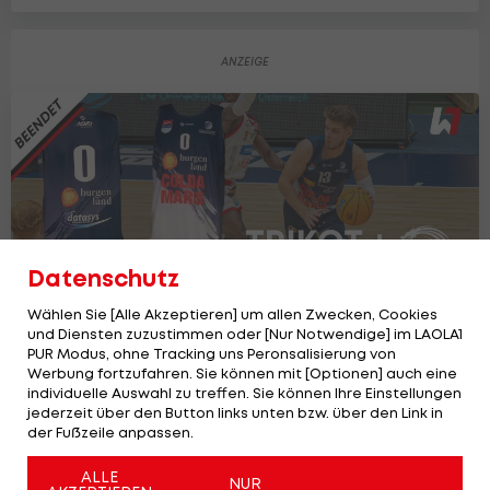
Datenschutz
Wählen Sie [Alle Akzeptieren] um allen Zwecken, Cookies
und Diensten zuzustimmen oder [Nur Notwendige] im LAOLA1
PUR Modus, ohne Tracking uns Peronsalisierung von
Werbung fortzufahren. Sie können mit [Optionen] auch eine
individuelle Auswahl zu treffen. Sie können Ihre Einstellungen
GEWINNSPIEL: Eisenstadt Dragonz
jederzeit über den Button links unten bzw. über den Link in
Basketball Trikot + Shorts!
der Fußzeile anpassen.
Winzone
ALLE
NUR