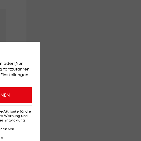
n oder [Nur
 fortzufahren.
 Einstellungen
ONEN
Attribute für die
erte Werbung und
ie Entwicklung
nnen von
ie