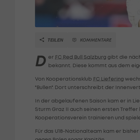
KOMMENTARE
TEILEN
D
er
FC Red Bull Salzburg
gibt die näc
bekannt. Diese kommt aus dem eige
Von Kooperationsklub
FC Liefering
wechse
"Bullen". Dort unterschreibt der Innenver
In der abgelaufenen Saison kam er in Li
Sturm Graz II auch seinen ersten Treffer
Kooperationsverein trainieren und spiel
Für das U18-Nationalteam kam er bisher
gegen Polen sogar Kapitän.