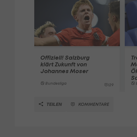
Offiziell! Salzburg
Tr
klärt Zukunft von
Mu
Johannes Moser
ÖF
S
Bundesliga
129
KOMMENTARE
TEILEN