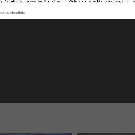
. Details dazu, sowie die Möglichkeit Ihr Widerspruchsrecht auszuüben, sind hie
r
chutzrichtlinie