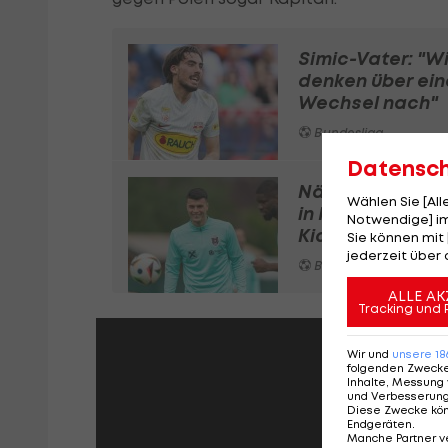
Simic-Vater: "Wi
denken über ein
Wechsel nach"
Bundesliga
Datensc
Nächster Klub s
Wählen Sie [Al
in Poker um ÖFB
Notwendige] im
Kicker Daniliuc 
Sie können mit 
jederzeit über 
Bundesliga
ALLE AK
Tracking und 
Wir und
unsere
18
folgenden Zweck
Inhalte, Messung 
und Verbesserun
Diese Zwecke kö
Endgeräten
.
Manche Partner v