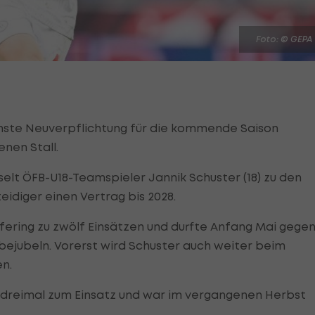
Foto: © GEPA
hste Neuverpflichtung für die kommende Saison
nen Stall.
lt ÖFB-U18-Teamspieler Jannik Schuster (18) zu den
teidiger einen Vertrag bis 2028.
efering zu zwölf Einsätzen und durfte Anfang Mai gege
 bejubeln. Vorerst wird Schuster auch weiter beim
en.
 dreimal zum Einsatz und war im vergangenen Herbst