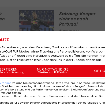
r
Salzburg-Keeper
en
zieht es nach
Portugal
Bundesliga
hutz
teigt
le Akzeptieren] um allen Zwecken, Cookies und Diensten zuzustimme
-
 LAOLA1 PUR Modus, ohne Tracking uns Peronsalisierung von Werbung
ein
[Optionen] auch eine individuelle Auswahl zu treffen. Sie können Ihre
den Button links unten bzw. über den Link in der Fußzeile anpassen.
ZEPTIEREN
NUR NOTWENDIGE
OPTI
Personalisierung
Weiter mit PUR-Abo
6
Partner
verarbeiten personenbezogene Daten, wie Ihre IP-Adresse und Browser-
e
:
Speichern von oder Zugriff auf Informationen auf einem Endgerät; Personalisi
von Werbeleistung und der Performance von Inhalten, Zielgruppenforschung sow
g von Angeboten
.
nnen unter Umständen auch
:
Genaue Standortdaten und Identifikation durch Sca
erwenden für gewisse Zwecke berechtigtes Interesse als Rechtsgrundlage für d