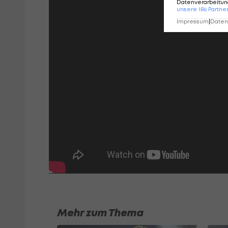
Datenverarbeitung
unsere
186
Partne
Impressum
|
Datens
Mehr zum Thema