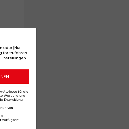
ere
n oder [Nur
 fortzufahren.
 Einstellungen
er
us
ONEN
Attribute für die
erte Werbung und
ie Entwicklung
nnen von
ie
r verfügbar
: