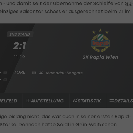
on - und damit seit der Übernahme der Schleife von
Gu
einziges Saisontor schoss er ausgerechnet beim 2:1 im
ENDSTAND
2:1
1:1 , 1:0
SK Rapid Wien
z
30'
Mamadou Sangare
z
IELFELD
AUFSTELLUNG
STATISTIK
DETAIL
e bislang nicht, das war auch in seiner ersten Rapid-
 Stärke. Dennoch hatte Seidl in Grün-Weiß schon