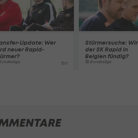
ransfer-Update: Wer
Stürmersuche: Wi
rd neuer Rapid-
der SK Rapid in
türmer?
Belgien fündig?
Bundesliga
Bundesliga
17
MMENTARE