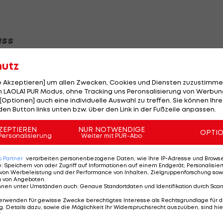
ass
er die Entscheidung bei "Sky" knapp so: "Weil ich
hutz
ehr guten Impuls geben kann, und weil wir uns für and
le Akzeptieren] um allen Zwecken, Cookies und Diensten zuzustimme
 LAOLA1 PUR Modus, ohne Tracking uns Peronsalisierung von Werbung
[Optionen] auch eine individuelle Auswahl zu treffen. Sie können Ihre
den Button links unten bzw. über den Link in der Fußzeile anpassen.
 ausgerechnet im Derby ein "Fass" aufzumachen, habe d
en Fans nach der Ernennung Seidls zum Kapitän durcha
ZEPTIEREN
NUR NOTWENDIGE
OPTI
Personalisierung
Weiter mit PUR-Abo
 stehen neben dem stets besonnen auftretenden
keitstypen im Kader.
6
Partner
verarbeiten personenbezogene Daten, wie Ihre IP-Adresse und Browser-
e
:
Speichern von oder Zugriff auf Informationen auf einem Endgerät; Personalisi
ch ausgeglichener Positionskollege Seidls den
von Werbeleistung und der Performance von Inhalten, Zielgruppenforschung sow
g von Angeboten
.
nnen unter Umständen auch
:
Genaue Standortdaten und Identifikation durch Sca
erwenden für gewisse Zwecke berechtigtes Interesse als Rechtsgrundlage für d
. Details dazu, sowie die Möglichkeit Ihr Widerspruchsrecht auszuüben, sind hie
r