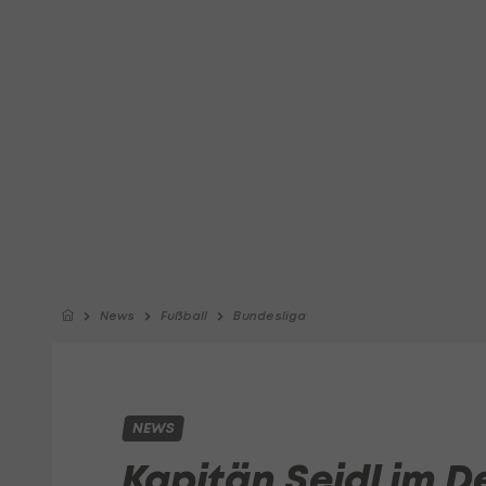
News
Fußball
Bundesliga
NEWS
Kapitän Seidl im D