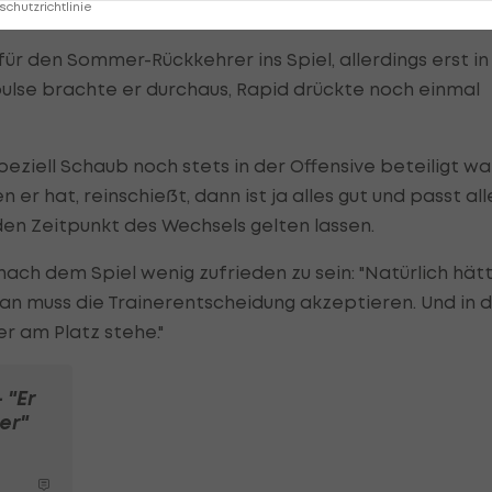
chutzrichtlinie
für den Sommer-Rückkehrer ins Spiel, allerdings erst in
mpulse brachte er durchaus, Rapid drückte noch einmal
speziell Schaub noch stets in der Offensive beteiligt wa
er hat, reinschießt, dann ist ja alles gut und passt alle
den Zeitpunkt des Wechsels gelten lassen.
 nach dem Spiel wenig zufrieden zu sein: "Natürlich hät
man muss die Trainerentscheidung akzeptieren. Und in 
r am Platz stehe."
 "Er
er"