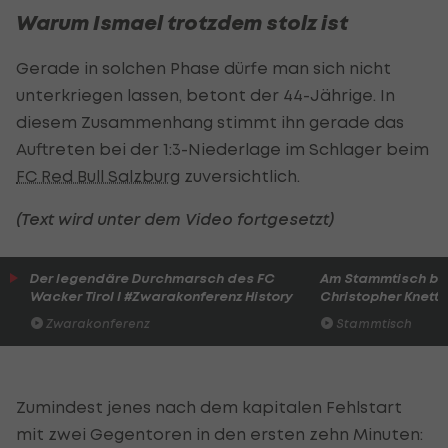
Warum Ismael trotzdem stolz ist
Gerade in solchen Phase dürfe man sich nicht
unterkriegen lassen, betont der 44-Jährige. In
diesem Zusammenhang stimmt ihn gerade das
Auftreten bei der 1:3-Niederlage im Schlager beim
FC Red Bull Salzburg
zuversichtlich.
(Text wird unter dem Video fortgesetzt)
Der legendäre Durchmarsch des FC
Am Stammtisch bei
Wacker Tirol I #Zwarakonferenz History
Christopher Knett
Zwarakonferenz
Stammtisch
Zumindest jenes nach dem kapitalen Fehlstart
mit zwei Gegentoren in den ersten zehn Minuten: