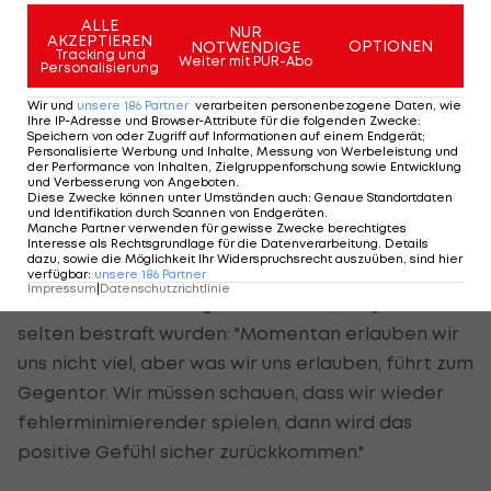
Runden des Grunddurchgangs waren es nur deren
ALLE
20.
NUR
AKZEPTIEREN
OPTIONEN
NOTWENDIGE
Tracking und
Weiter mit PUR-Abo
Personalisierung
"Als Tormann ist es natürlich nie schön, wenn man
oft hinter sich greifen muss. Momentan ist es so,
Wir und
unsere
186
Partner
verarbeiten personenbezogene Daten, wie
Ihre IP-Adresse und Browser-Attribute für die folgenden Zwecke
:
dass jeder kleine Fehler gleich mit einem
Speichern von oder Zugriff auf Informationen auf einem Endgerät;
Personalisierte Werbung und Inhalte, Messung von Werbeleistung und
Gegentor bestraft wird", erläutert
Alexander
der Performance von Inhalten, Zielgruppenforschung sowie Entwicklung
und Verbesserung von Angeboten
.
Schlager
.
Diese Zwecke können unter Umständen auch
:
Genaue Standortdaten
und Identifikation durch Scannen von Endgeräten
.
Manche Partner verwenden für gewisse Zwecke berechtigtes
Der ÖFB-Goalie erinnert daran, dass man auch
Interesse als Rechtsgrundlage für die Datenverarbeitung. Details
dazu, sowie die Möglichkeit Ihr Widerspruchsrecht auszuüben, sind hier
während des sportlichen Hochs bisweilen
verfügbar
:
unsere
186
Partner
Impressum
|
Datenschutzrichtlinie
defensive Fehler eingestreut habe, die jedoch nur
selten bestraft wurden: "Momentan erlauben wir
uns nicht viel, aber was wir uns erlauben, führt zum
Gegentor. Wir müssen schauen, dass wir wieder
fehlerminimierender spielen, dann wird das
positive Gefühl sicher zurückkommen."