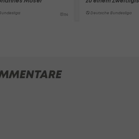
ohannes Moser
zu einem Zweitligi
Bundesliga
Deutsche Bundesliga
114
MMENTARE