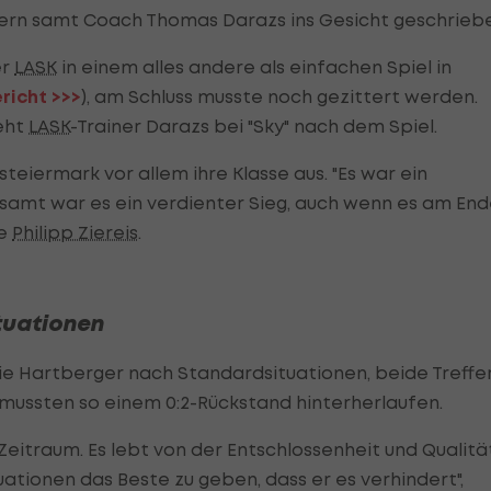
lern samt Coach Thomas Darazs ins Gesicht geschrieb
er
LASK
in einem alles andere als einfachen Spiel in
richt >>>
), am Schluss musste noch gezittert werden.
teht
LASK
-Trainer Darazs bei "Sky" nach dem Spiel.
teiermark vor allem ihre Klasse aus. "Es war ein
gesamt war es ein verdienter Sieg, auch wenn es am En
ze
Philipp Ziereis
.
tuationen
e Hartberger nach Standardsituationen, beide Treffe
, mussten so einem 0:2-Rückstand hinterherlaufen.
 Zeitraum. Es lebt von der Entschlossenheit und Qualitä
uationen das Beste zu geben, dass er es verhindert",