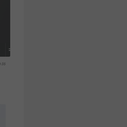
S
TABELLE
0:35