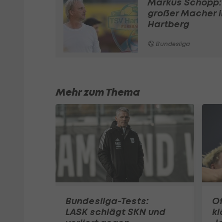
Markus Schopp: 
großer Macher i
Hartberg
Bundesliga
Mehr zum Thema
Bundesliga-Tests:
Of
LASK schlägt SKN und
kl