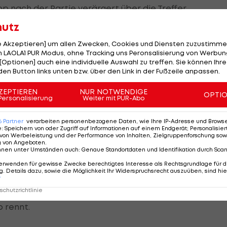
pp
nach der Partie verärgert über die Treffer.
hutz
uf Standardsituationen indes zufrieden: "Das haben wir
zu verbessern."
le Akzeptieren] um allen Zwecken, Cookies und Diensten zuzustimme
 LAOLA1 PUR Modus, ohne Tracking uns Peronsalisierung von Werbung
[Optionen] auch eine individuelle Auswahl zu treffen. Sie können Ihre
rtberg nach einer wunderbaren Kombination der
den Button links unten bzw. über den Link in der Fußzeile anpassen.
ich wirkte der
LASK
-Sieg alles andere als sicher. "Auf
ZEPTIEREN
NUR NOTWENDIGE
, meint Schopp.
OPTI
Personalisierung
Weiter mit PUR-Abo
zt)
6
Partner
verarbeiten personenbezogene Daten, wie Ihre IP-Adresse und Browser-
e
:
Speichern von oder Zugriff auf Informationen auf einem Endgerät; Personalisi
von Werbeleistung und der Performance von Inhalten, Zielgruppenforschung sow
g von Angeboten
.
nnen unter Umständen auch
:
Genaue Standortdaten und Identifikation durch Sca
ble"
erwenden für gewisse Zwecke berechtigtes Interesse als Rechtsgrundlage für d
. Details dazu, sowie die Möglichkeit Ihr Widerspruchsrecht auszuüben, sind hie
r
weite Phasen in die eigene Hälfte. "So ein Gegentor dre
chutzrichtlinie
azs. Er habe seinen Jungs aber gesagt, dass sie "ready
o rennt.