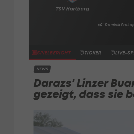
TSV Hartberg
60'
Dominik Proko
SPIELBERICHT
TICKER
LIVE-SP
NEWS
Darazs' Linzer Bu
gezeigt, dass sie 