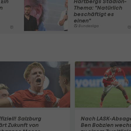
Ein
Hartbergs Stadion-
n
Thema: "Natürlich
beschäftigt es
einen"
Bundesliga
fiziell! Salzburg
Nach LASK-Absag
ärt Zukunft von
Ben Bobzien wechs