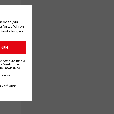
n oder [Nur
 fortzufahren.
 Einstellungen
ONEN
Attribute für die
erte Werbung und
ie Entwicklung
nnen von
ie
r verfügbar
:
ht