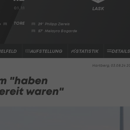
0:1 , 1:1
LASK
p
29'
Philipp Ziereis
57'
Melayro Bogarde
IELFELD
AUFSTELLUNG
STATISTIK
DETAIL
Hartberg, 03.08.24 2
am "haben
bereit waren"