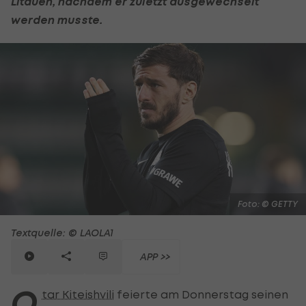
Litauen, nachdem er zuletzt ausgewechselt
werden musste.
Foto: © GETTY
Textquelle: © LAOLA1
APP >>
O
tar Kiteishvili
feierte am Donnerstag seinen