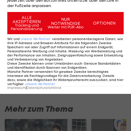
jederzeit über den Button links unten bzw. über den Link in
offen.
der Fußzeile anpassen.
ALLE
NUR
AKZEPTIEREN
OPTIONEN
NOTWENDIGE
Tracking und
Weiter mit PUR-Abo
Personalisierung
Wir und
unsere
186
Partner
verarbeiten personenbezogene Daten, wie
Ihre IP-Adresse und Browser-Attribute für die folgenden Zwecke
:
Speichern von oder Zugriff auf Informationen auf einem Endgerät;
Personalisierte Werbung und Inhalte, Messung von Werbeleistung und
der Performance von Inhalten, Zielgruppenforschung sowie Entwicklung
und Verbesserung von Angeboten
.
Diese Zwecke können unter Umständen auch
:
Genaue Standortdaten
und Identifikation durch Scannen von Endgeräten
.
Manche Partner verwenden für gewisse Zwecke berechtigtes
Interesse als Rechtsgrundlage für die Datenverarbeitung. Details
dazu, sowie die Möglichkeit Ihr Widerspruchsrecht auszuüben, sind hier
verfügbar
:
unsere
186
Partner
Impressum
|
Datenschutzrichtlinie
Mehr zum Thema