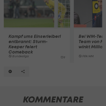
Kampf ums Einserleiberl
Bei WM-Teil
entbrannt: Sturm-
Team von Fr
Keeper feiert
winkt Millio
Comeback
Bundesliga
FIFA WM
9
KOMMENTARE